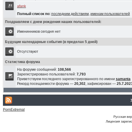
afank
Полный список по:
последним действиям
,
именам пользователей
Поздравляем с днем рождения наших пользователей:
Именинников сегодня нет
Будущие календарные события (в пределах 5 дней)
Отсутствуют
Статистика форума
На форуме сообщений:
108,566
Зарегистрировано пользователей:
7,793
Приветствуем последнего зарегистрированного по имени
samanta
Рекорд посещаемости форума —
20,302
, зафиксирован —
25.7.2023
PornExtremal
Русская ве
Лицензия зарегис