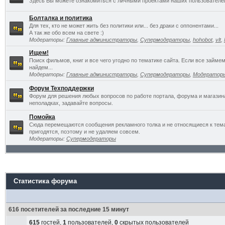
Здесь Вы можете ознакомиться с личными проектами наших пользователе
Болталка и политика
Для тех, кто не может жить без политики или... без драки с оппонентами...
А так же обо всем на свете :)
Модераторы:
Главные администраторы
,
Супермодераторы
,
hohobot
,
vlt
,
Ищем!
Поиск фильмов, книг и все чего угодно по тематике сайта. Если все займ
найдем...
Модераторы:
Главные администраторы
,
Супермодераторы
,
Модератор
Форум Техподдержки
Форум для решения любых вопросов по работе портала, форума и магазин
неполадках, задавайте вопросы.
Помойка
Сюда перемещаются сообщения рекламного толка и не относящиеся к темат
пригодятся, поэтому и не удаляем совсем.
Модераторы:
Супермодераторы
Статистика форума
616 посетителей за последние 15 минут
615
гостей,
1
пользователей,
0
скрытых пользователей