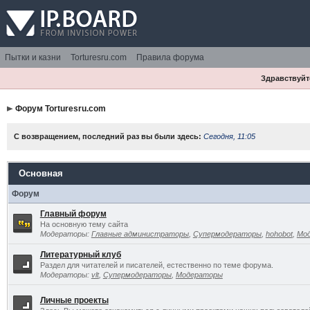
Пытки и казни
Torturesru.com
Правила форума
Здравствуйте
Форум Torturesru.com
С возвращением, последний раз вы были здесь:
Сегодня, 11:05
Основная
Форум
Главный форум
На основную тему сайта
Модераторы:
Главные администраторы
,
Супермодераторы
,
hohobot
,
Мо
Литературный клуб
Раздел для читателей и писателей, естественно по теме форума.
Модераторы:
vlt
,
Супермодераторы
,
Модераторы
Личные проекты