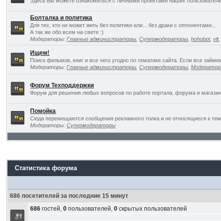
Здесь Вы можете ознакомиться с личными проектами наших пользователе
Болталка и политика
Для тех, кто не может жить без политики или... без драки с оппонентами...
А так же обо всем на свете :)
Модераторы:
Главные администраторы
,
Супермодераторы
,
hohobot
,
vlt
Ищем!
Поиск фильмов, книг и все чего угодно по тематике сайта. Если все займ
Модераторы:
Главные администраторы
,
Супермодераторы
,
Модерато
Форум Техподдержки
Форум для решения любых вопросов по работе портала, форума и магазин
Помойка
Сюда перемещаются сообщения рекламного толка и не относящиеся к темат
Модераторы:
Супермодераторы
Статистика форума
686 посетителей за последние 15 минут
686
гостей,
0
пользователей,
0
скрытых пользователей