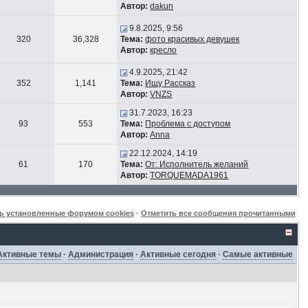
Автор:
dakun
9.8.2025, 9:56
320
36,328
Тема:
фото красивых девушек
Автор:
кресло
4.9.2025, 21:42
352
1,141
Тема:
Ищу Рассказ
Автор:
VNZS
31.7.2023, 16:23
93
553
Тема:
Проблема с доступом
Автор:
Anna
22.12.2024, 14:19
61
170
Тема:
От: Исполнитель желаний
Автор:
TORQUEMADA1961
ь установленные форумом cookies
·
Отметить все сообщения прочитанными
Активные темы
·
Администрация
·
Активные сегодня
·
Самые активные