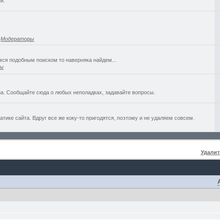
й.
,
Модераторы
емся подобным поиском то наверняка найдем...
ры
а. Сообщайте сюда о любых неполадках, задавайте вопросы.
ике сайта. Вдруг все же коку-то пригодятся, поэтому и не удаляем совсем.
Удалит