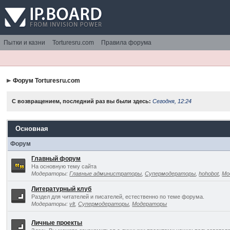
Пытки и казни
Torturesru.com
Правила форума
Форум Torturesru.com
С возвращением, последний раз вы были здесь:
Сегодня, 12:24
Основная
Форум
Главный форум
На основную тему сайта
Модераторы:
Главные администраторы
,
Супермодераторы
,
hohobot
,
Мо
Литературный клуб
Раздел для читателей и писателей, естественно по теме форума.
Модераторы:
vlt
,
Супермодераторы
,
Модераторы
Личные проекты