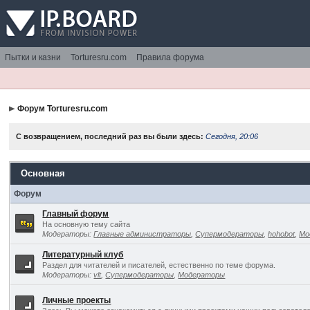
Пытки и казни
Torturesru.com
Правила форума
Форум Torturesru.com
С возвращением, последний раз вы были здесь:
Сегодня, 20:06
Основная
Форум
Главный форум
На основную тему сайта
Модераторы:
Главные администраторы
,
Супермодераторы
,
hohobot
,
Мо
Литературный клуб
Раздел для читателей и писателей, естественно по теме форума.
Модераторы:
vlt
,
Супермодераторы
,
Модераторы
Личные проекты