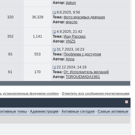
Автор:
dakun
9.8.2025, 9:56
320
36,328
Тема:
фото красивых девушек
Автор:
кресло
4.9.2025, 21:42
352
1,141
Тема:
Ищу Рассказ
Автор:
VNZS
31.7.2023, 16:23
93
553
Тема:
Проблема с доступом
Автор:
Anna
22.12.2024, 14:19
61
170
Тема:
От: Исполнитель желаний
Автор:
TORQUEMADA1961
ь установленные форумом cookies
·
Отметить все сообщения прочитанными
Активные темы
·
Администрация
·
Активные сегодня
·
Самые активные