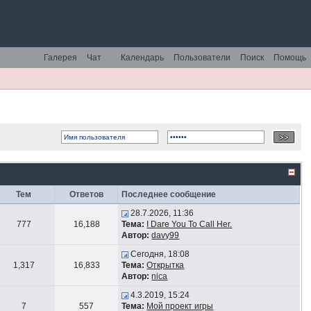
Галерея
Чат
Календарь
Пользователи
Поиск
Помощь
Тем
Ответов
Последнее сообщение
28.7.2026, 11:36
777
16,188
Тема:
I Dare You To Call Her.
Автор:
davy99
Сегодня, 18:08
1,317
16,833
Тема:
Открытка
Автор:
nica
4.3.2019, 15:24
7
557
Тема:
Мой проект игры