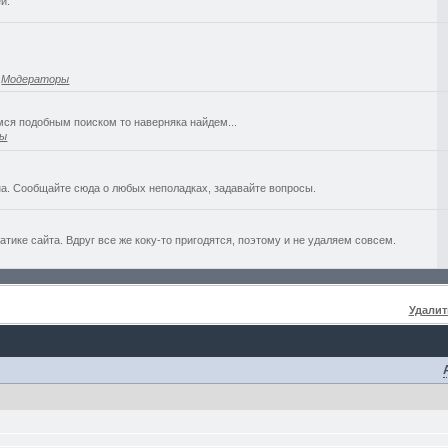
й.
,
Модераторы
емся подобным поиском то наверняка найдем...
ры
а. Сообщайте сюда о любых неполадках, задавайте вопросы.
ике сайта. Вдруг все же коку-то пригодятся, поэтому и не удаляем совсем.
Удалит