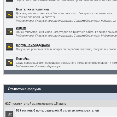
Здесь Вы можете ознакомиться с личными проектами наших пользователе
Болталка и политика
Для тех, кто не может жить без политики или... без драки с оппонентами...
А так же обо всем на свете :)
Модераторы:
Главные администраторы
,
Супермодераторы
,
hohobot
,
vlt
Ищем!
Поиск фильмов, книг и все чего угодно по тематике сайта. Если все займ
Модераторы:
Главные администраторы
,
Супермодераторы
,
Модерато
Форум Техподдержки
Форум для решения любых вопросов по работе портала, форума и магазин
Помойка
Сюда перемещаются сообщения рекламного толка и не относящиеся к темат
Модераторы:
Супермодераторы
Статистика форума
637 посетителей за последние 15 минут
637
гостей,
0
пользователей,
0
скрытых пользователей