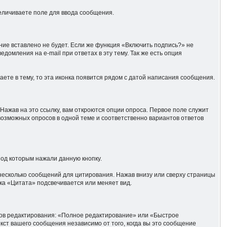
величиваете поле для ввода сообщения.
ние вставлено не будет. Если же функция «Включить подпись?» не
домления на e-mail при ответах в эту тему. Так же есть опция
аете в тему, то эта иконка появится рядом с датой написания сообщения.
Нажав на это ссылку, вам откроются опции опроса. Первое поле служит
 возможных опросов в одной теме и соответственно вариантов ответов
под которым нажали данную кнопку.
несколько сообщений для цитирования. Нажав внизу или сверху страницы
ка «Цитата» подсвечивается или меняет вид.
обов редактирования: «Полное редактирование» или «Быстрое
ст вашего сообщения независимо от того, когда вы это сообщение