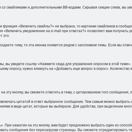
ии со смайликами и дополнительными BB-кодами. Скрывая секции слева, вы у
ли функция «Включить смайлы?» не выбрана, то картинки смайликов в сообще
 «Включить уведомление на e-mail при ответах?» позволяет вам получать уве
т это.
здаете тему, то эта иконка появится рядом с заголовком темы. Если вы отвеч
ы, вы увидите ссылку «Нажмите сюда для управления опросом в этой теме». 
ашему опросу, нужно кликнуть на «Добавить еще вопрос в опрос». Количество
а эту кнопку, вы сможете ответить в тему, с цитированием того сообщения, 
 включать цитатой в ответ выбранное сообщение. Тем самым можно выбрать 
ниями в виде цитат, которые вы выбирали. Для удобства, при выделении кноп
». При нажатии на эту кнопку, вам будет предложено выбрать один из спос
ать сообщения без перезагрузки страницы. Вы сможете отредактировать тек