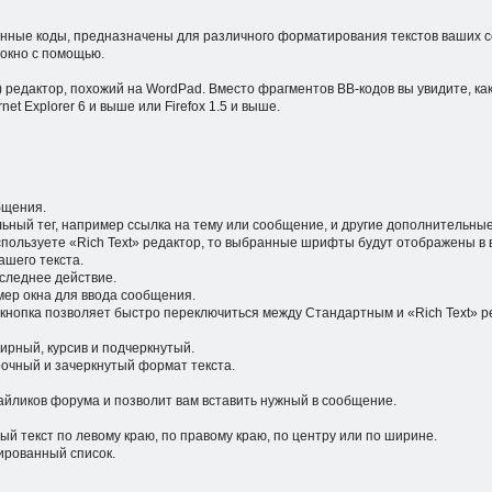
Данные коды, предназначены для различного форматирования текстов ваших
 окно с помощью.
) редактор, похожий на WordPad. Вместо фрагментов BB-кодов вы увидите, ка
et Explorer 6 и выше или Firefox 1.5 и выше.
бщения.
льный тег, например ссылка на тему или сообщение, и другие дополнительны
спользуете «Rich Text» редактор, то выбранные шрифты будут отображены в
ашего текста.
оследнее действие.
мер окна для ввода сообщения.
кнопка позволяет быстро переключиться между Стандартным и «Rich Text» ре
ирный, курсив и подчеркнутый.
рочный и зачеркнутый формат текста.
майликов форума и позволит вам вставить нужный в сообщение.
й текст по левому краю, по правому краю, по центру или по ширине.
ированный список.