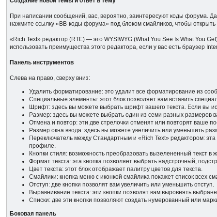
Создание новой темы и ответ в тему
При написании сообщений, вас, вероятно, заинтересуют коды форума. 
нажмите ссылку «BB-коды форума» под блоком смайликов, чтобы открыть
«Rich Text» редактор (RTE) — это WYSIWYG (What You See Is What You Get
использовать преимущества этого редактора, если у вас есть браузер Intern
Панель инструментов
Слева на право, сверху вниз:
Удалить форматирование: это удалит все форматирование из соо
Специальные элементы: этот блок позволяет вам вставить специа
Шрифт: здесь вы можете выбрать шрифт вашего текста. Если вы и
Размер: здесь вы можете выбрать один из семи разных размеров в
Отмена и повтор: эти две стрелочки отменят или повторят ваше п
Размер окна ввода: здесь вы можете увеличить или уменьшить раз
Переключатель между Стандартным и «Rich Text» редактором: эта 
профиле.
Кнопки стиля: возможность преобразовать вызелененный текст в ж
Формат текста: эта кнопка позволяет выбрать надстрочный, подст
Цвет текста: этот блок отображает палитру цветов для текста.
Смайлики: кнопка меню с иконкой смайлика покажет список всех с
Отступ: две кнопки позволят вам увеличить или уменьшить отступ.
Выравнивание текста: эти кнопки позволят вам выровнять выбранны
Списки: две эти кнопки позволяют создать нумерованный или марк
Боковая панель