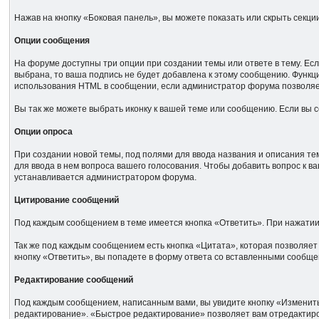
Нажав на кнопку «Боковая панель», вы можете показать или скрыть секц
Опции сообщения
На форуме доступны три опции при создании темы или ответе в тему. Ес
выбрана, то ваша подпись не будет добавлена к этому сообщению. Функция
использования HTML в сообщении, если администратор форума позволяе
Вы так же можете выбрать иконку к вашей теме или сообщению. Если вы со
Опции опроса
При создании новой темы, под полями для ввода названия и описания тем
для ввода в нем вопроса вашего голосования. Чтобы добавить вопрос к в
устанавливается администратором форума.
Цитирование сообщений
Под каждым сообщением в теме имеется кнопка «Ответить». При нажатии н
Так же под каждым сообщением есть кнопка «Цитата», которая позволяет
кнопку «Ответить», вы попадете в форму ответа со вставленными сообще
Редактирование сообщений
Под каждым сообщением, написанным вами, вы увидите кнопку «Изменить
редактирование». «Быстрое редактирование» позволяет вам отредактиров