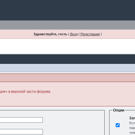
Здравствуйте, гость
(
Вход
|
Регистрация
)
ция» в верхней части форума.
Опции
За
Есл
пар
тол