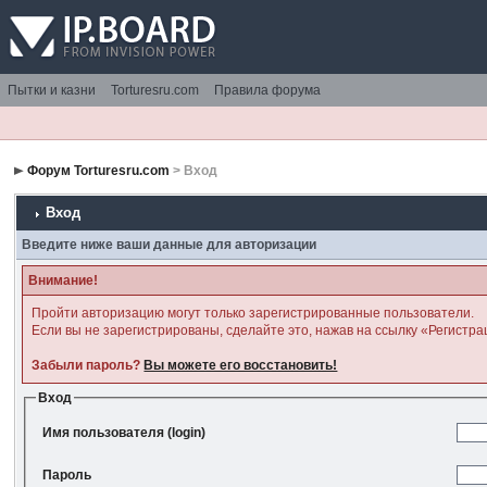
Пытки и казни
Torturesru.com
Правила форума
Форум Torturesru.com
> Вход
Вход
Введите ниже ваши данные для авторизации
Внимание!
Пройти авторизацию могут только зарегистрированные пользователи.
Если вы не зарегистрированы, сделайте это, нажав на ссылку «Регистра
Забыли пароль?
Вы можете его восстановить!
Вход
Имя пользователя (login)
Пароль