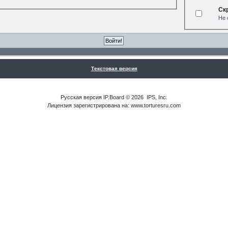
Ск
Не 
Текстовая версия
Русская версия
IP.Board
© 2026
IPS, Inc
.
Лицензия зарегистрирована на: www.torturesru.com