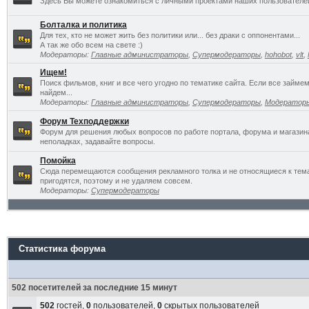
Здесь Вы можете ознакомиться с личными проектами наших пользователе
Болталка и политика
Для тех, кто не может жить без политики или... без драки с оппонентами...
А так же обо всем на свете :)
Модераторы:
Главные администраторы
,
Супермодераторы
,
hohobot
,
vlt
,
Ищем!
Поиск фильмов, книг и все чего угодно по тематике сайта. Если все займ
найдем...
Модераторы:
Главные администраторы
,
Супермодераторы
,
Модератор
Форум Техподдержки
Форум для решения любых вопросов по работе портала, форума и магазин
неполадках, задавайте вопросы.
Помойка
Сюда перемещаются сообщения рекламного толка и не относящиеся к темат
пригодятся, поэтому и не удаляем совсем.
Модераторы:
Супермодераторы
Статистика форума
502 посетителей за последние 15 минут
502
гостей,
0
пользователей,
0
скрытых пользователей