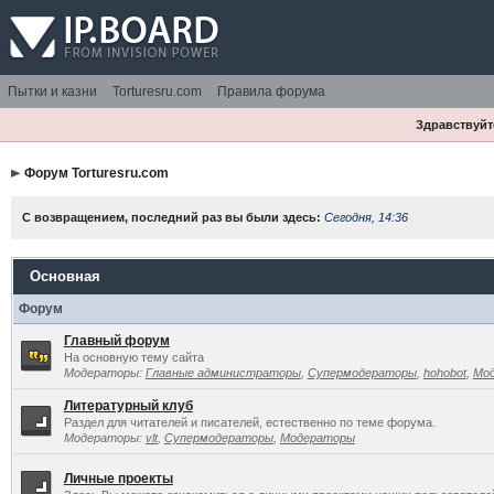
Пытки и казни
Torturesru.com
Правила форума
Здравствуйте
Форум Torturesru.com
С возвращением, последний раз вы были здесь:
Сегодня, 14:36
Основная
Форум
Главный форум
На основную тему сайта
Модераторы:
Главные администраторы
,
Супермодераторы
,
hohobot
,
Мо
Литературный клуб
Раздел для читателей и писателей, естественно по теме форума.
Модераторы:
vlt
,
Супермодераторы
,
Модераторы
Личные проекты