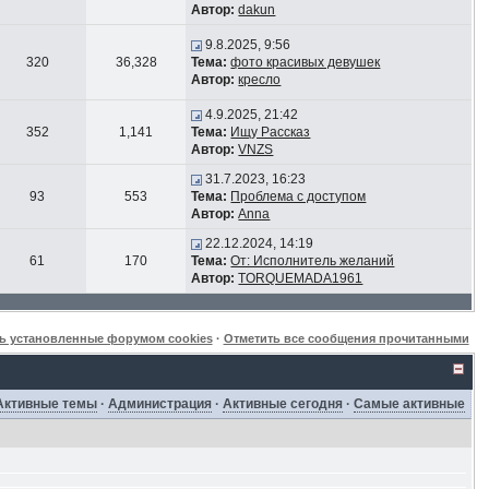
Автор:
dakun
9.8.2025, 9:56
320
36,328
Тема:
фото красивых девушек
Автор:
кресло
4.9.2025, 21:42
352
1,141
Тема:
Ищу Рассказ
Автор:
VNZS
31.7.2023, 16:23
93
553
Тема:
Проблема с доступом
Автор:
Anna
22.12.2024, 14:19
61
170
Тема:
От: Исполнитель желаний
Автор:
TORQUEMADA1961
ь установленные форумом cookies
·
Отметить все сообщения прочитанными
Активные темы
·
Администрация
·
Активные сегодня
·
Самые активные