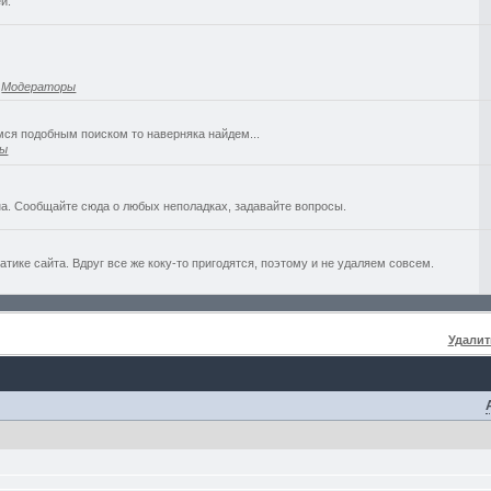
й.
,
Модераторы
емся подобным поиском то наверняка найдем...
ры
а. Сообщайте сюда о любых неполадках, задавайте вопросы.
ике сайта. Вдруг все же коку-то пригодятся, поэтому и не удаляем совсем.
Удалит