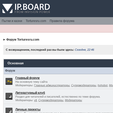
Пытки и казни
Torturesru.com
Правила форума
Форум Torturesru.com
С возвращением, последний раз вы были здесь:
Сегодня, 22:46
Основная
Форум
Главный форум
На основную тему сайта
Модераторы:
Главные администраторы
,
Супермодераторы
,
hohobot
,
Мо
Литературный клуб
Раздел для читателей и писателей, естественно по теме форума.
Модераторы:
vlt
,
Супермодераторы
,
Модераторы
Личные проекты