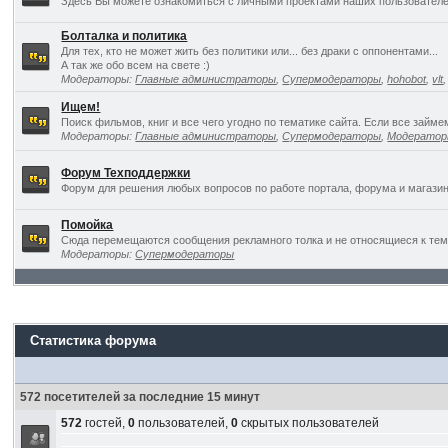
Здесь Вы можете ознакомиться с личными проектами наших пользователе
Болталка и политика
Для тех, кто не может жить без политики или... без драки с оппонентами...
А так же обо всем на свете :)
Модераторы:
Главные администраторы
,
Супермодераторы
,
hohobot
,
vlt
Ищем!
Поиск фильмов, книг и все чего угодно по тематике сайта. Если все займ
Модераторы:
Главные администраторы
,
Супермодераторы
,
Модерато
Форум Техподдержки
Форум для решения любых вопросов по работе портала, форума и магазин
Помойка
Сюда перемещаются сообщения рекламного толка и не относящиеся к темат
Модераторы:
Супермодераторы
Статистика форума
572 посетителей за последние 15 минут
572
гостей,
0
пользователей,
0
скрытых пользователей