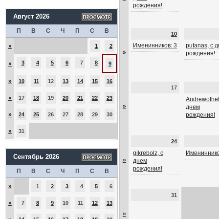
рождения!
Август 2026
П
В
С
Ч
П
С
В
10
Именинников: 3
putanas, с 
»
1
2
»
рождения!
3
4
5
6
7
8
»
9
»
10
11
12
13
14
15
16
17
»
17
18
19
20
21
22
23
Andrewothef
»
днем
»
24
25
26
27
28
29
30
рождения!
»
31
24
gikrebolz, с
Имениннико
Сентябрь 2026
»
днем
рождения!
П
В
С
Ч
П
С
В
»
1
2
3
4
5
6
31
»
7
8
9
10
11
12
13
»