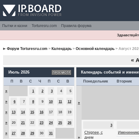
Пытки и казни
Torturesru.com
Правила форума
Здравствуйте
Форум Torturesru.com
>
Календарь
>
Основной календарь
> Август 202
«
А
Июль 2026
Календарь событий и имен
П
В
С
Ч
П
С
В
Понедельник
Вторник
»
1
2
3
4
5
»
6
7
8
9
10
11
12
»
»
13
14
15
16
17
18
19
»
20
21
22
23
24
25
26
3
Chignee, с
Имениннико
»
27
28
29
30
31
»
днем