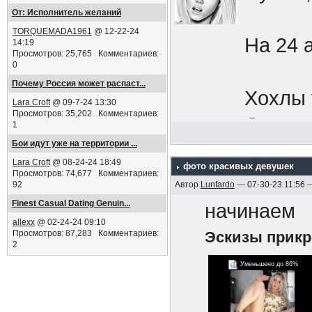
Добров
От: Исполнитель желаний
TORQUEMADA1961
@ 12-22-24
будь н
На 24 
14:19
Просмотров: 25,765 Комментариев:
Кафешк
0
Почему Россия может распаст...
увесел
Хохлы 
Lara Croft
@ 09-7-24 13:30
мобили
Просмотров: 35,202 Комментариев:
Окапыв
1
сбежат
Бои идут уже на территории ...
Границ
Lara Croft
@ 08-24-24 18:49
импери
фото красивых девушек
Просмотров: 74,677 Комментариев:
92
Автор
Lunfardo
— 07-30-23 11:56 
нападе
Срочни
Finest Сasual Dating Genuin...
начинаем
выдавл
allexx
@ 02-24-24 09:10
бреши,
Просмотров: 87,283 Комментариев:
Эскизы прик
перефе
2
в осен
Уменьшено до 86%
Знаете
ПЫСЫ
мобили