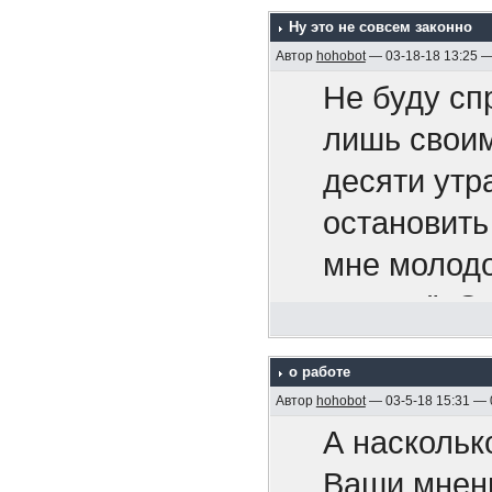
сообще
Bitouch Ha
что китайц
Ну это не совсем законно
безобр
Мартин Ка
Автор
hohobot
— 03-18-18 13:25 
Вам не
Не буду сп
вы можете 
ошибок
лишь своим
книг и
десяти утр
я могу оши
Вас не
https://www
остановить
у нас могу
называ
577554/
мне молодо
наша стран
продл
курсом". О
"партнеров
проло
Мужчины 
тем же курс
да
перег
о работе
Die Männer
хватило. И
но только 
Автор
hohobot
— 03-5-18 15:31 —
Что кро
Мужчины Эм
Сумашедшая
победили
А наскольк
диллер
год
Ваши мнен