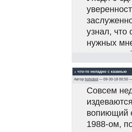
Апальков Ю
уверенност
4. "Акацук
заслуженно
5. Крейсер 
узнал, что 
6. На "Дейч
нужных мне
1995)
вовсе на о
7. Адмирал
65-ть расс
что-то неладно с казанью
8. Минные 
Сказать, чт
Автор
hohobot
— 09-30-18 00:50 
2005, 128 с
И тут не з
Совсем нед
9. Бронено
завтра инст
издеваются
Р.М. , 2005,
Маркиз мен
вопиющий с
10. Бронен
1988-ом, п