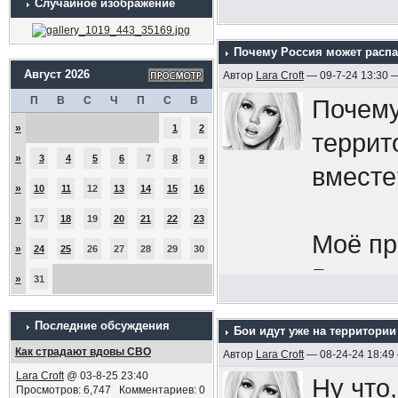
Случайное изображение
Почему Россия может распа
Август 2026
Автор
Lara Croft
— 09-7-24 13:30 
П
В
С
Ч
П
С
В
Почему
»
1
2
террит
»
3
4
5
6
7
8
9
вместе
»
10
11
12
13
14
15
16
»
17
18
19
20
21
22
23
Моё пр
»
24
25
26
27
28
29
30
Всу за
»
31
бы:
в 
Последние обсуждения
Бои идут уже на территории
как од
Как страдают вдовы СВО
Автор
Lara Croft
— 08-24-24 18:49
народ,
Lara Croft
@ 03-8-25 23:40
Ну что,
Просмотров: 6,747 Комментариев: 0