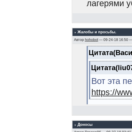
1925 гг. (М
лагерями у
11. Линейн
передовика
(Кузнецов Л
рассказыва
12. Эскадр
Жалобы и просьбы.
Так это пер
Автор
hohobot
— 09-24-18 16:50 
(Мельников 
товарищ, к
Цитата(Васи
13. Морска
среагирова
В.Я. , 2006,
Цитата(liu0
14. Линейн
Вот эта п
(Михайлов А
https://w
15. Операц
японскую во
Лучше тогд
стр.)
Доносы
Цитата