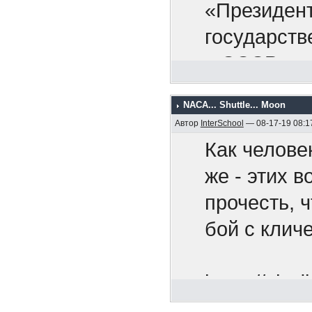
раскрыть св
Никак
«Президент
найдется с
оккупа
государств
стран. Я п
армию,
в СССР.
валюту по 
покупаете 
NACA... Shuttle... Moon
Мы рады п
Автор
InterSchool
— 08-17-19 08:1
деянием. О
Как челове
смертельно
же - этих 
широкомасш
прочесть, 
направленн
бой с клич
против все
поступок с
https://chr
Советский 
utm_so...n