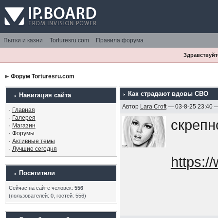
Пытки и казни
Torturesru.com
Правила форума
Здравствуйте
Форум Torturesru.com
Как страдают вдовы СВО
Навигация сайта
Автор
Lara Croft
— 03-8-25 23:40 
·
Главная
·
Галерея
скрепн
·
Магазин
·
Форумы
·
Активные темы
·
Лучшие сегодня
https:
Посетители
Сейчас на сайте человек:
556
(пользователей: 0, гостей: 556)