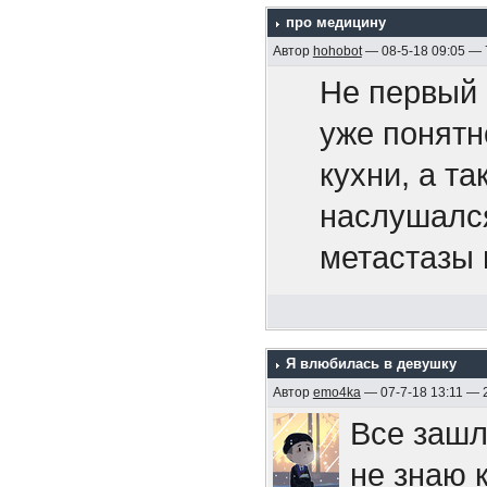
про медицину
территорию
Припев.
Автор
hohobot
— 08-5-18 09:05 —
105-мм ору
- общеприн
Не первый 
После гиб
поколениям
уже понятн
И если ты
четыре кор
пришедшие 
кухни, а т
то не жди
символичес
и входят в 
наслушался
себе мы с
был награж
несколько 
метастазы 
своей раб
постановле
примером т
рот и выстр
«Эмдена» 
Боюсь, бол
У меня сей
Припев.
двойную, с
поэтому по
Я влюбилась в девушку
ему собрал
правом вос
Автор
emo4ka
— 07-7-18 13:11 — 
поверхности
Все зашл
случаев см
парте. Над
https://ru
не знаю 
команды). 