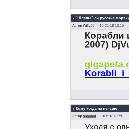
революцион
На хрен он
каждого он
мира!».
Как были б
всех потом
"Шляпы" ли русские моряк
твоим уход
Автор
Willy55
— 10-21-18 13:15 —
И как все, 
Корабли и
2007) DjV
gigapeta
Korabli_i
Содержани
1. Эскадра
Кому когда на пенсию
2. Гибель к
Автор
hohobot
— 10-6-18 03:50 —
3. Боевые к
Уходя с од