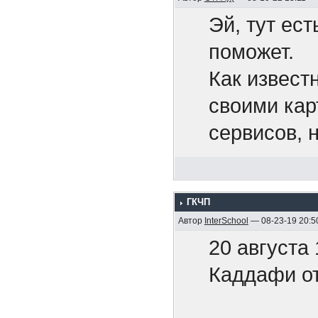
Эй, тут ест
Беспил
поможет.
нефтех
Как извест
своими кар
Путин 
сервисов, 
рода конте
Это тол
Pixiv Fanb
ууууу..
ГКЧП
хочется.
Автор
InterSchool
— 08-23-19 20:5
Нет ни
20 августа
Может, кто
ответи
Каддафи от
друзей поп
Угрозы