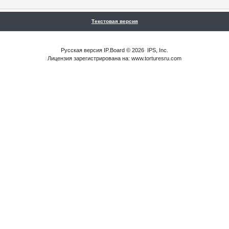
Текстовая версия
Русская версия
IP.Board
© 2026
IPS, Inc
.
Лицензия зарегистрирована на: www.torturesru.com