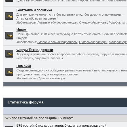
Здесь Вы можете ознакомиться с личными проектами наших пользователе
Болталка и политика
Для тех, кто не может жить без политики или... без драки с оппонентами...
А так же обо всем на свете :)
Модераторы:
Главные администраторы
,
Супермодераторы
,
hohobot
,
vlt
,
Ищем!
Поиск фильмов, книг и все чего угодно по тематике сайта. Если все займ
найдем...
Модераторы:
Главные администраторы
,
Супермодераторы
,
Модератор
Форум Техподдержки
Форум для решения любых вопросов по работе портала, форума и магазин
неполадках, задавайте вопросы.
Помойка
Сюда перемещаются сообщения рекламного толка и не относящиеся к темат
пригодятся, поэтому и не удаляем совсем.
Модераторы:
Супермодераторы
Статистика форума
575 посетителей за последние 15 минут
575
гостей,
0
пользователей,
0
скрытых пользователей