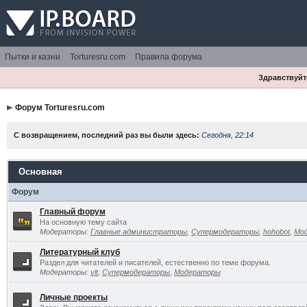
Пытки и казни
Torturesru.com
Правила форума
Здравствуйте
Форум Torturesru.com
С возвращением, последний раз вы были здесь:
Сегодня, 22:14
Основная
Форум
Главный форум
На основную тему сайта
Модераторы:
Главные администраторы
,
Супермодераторы
,
hohobot
,
Мо
Литературный клуб
Раздел для читателей и писателей, естественно по теме форума.
Модераторы:
vlt
,
Супермодераторы
,
Модераторы
Личные проекты