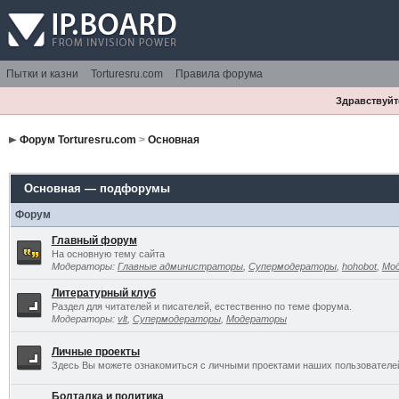
Пытки и казни
Torturesru.com
Правила форума
Здравствуйте
Форум Torturesru.com
>
Основная
Основная — подфорумы
Форум
Главный форум
На основную тему сайта
Модераторы:
Главные администраторы
,
Супермодераторы
,
hohobot
,
Мо
Литературный клуб
Раздел для читателей и писателей, естественно по теме форума.
Модераторы:
vlt
,
Супермодераторы
,
Модераторы
Личные проекты
Здесь Вы можете ознакомиться с личными проектами наших пользователе
Болталка и политика