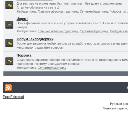
Для тех, кто не может жить без политики или... без драки с оппонентами...
А так же обо всем на свете :)
Модераторы:
Главные администраторы
,
Супермодераторы
,
hohobot
,
vlt
,
Ищем!
Поиск фильмов, книг и все чего угодно по тематике сайта. Если все займ
найдем...
Модераторы:
Главные администраторы
,
Супермодераторы
,
Модератор
Форум Техподдержки
Форум для решения любых вопросов по работе портала, форума и магазин
неполадках, задавайте вопросы.
Помойка
Сюда перемещаются сообщения рекламного толка и не относящиеся к темат
пригодятся, поэтому и не удаляем совсем.
Модераторы:
Супермодераторы
PornExtremal
Русская ве
Лицензия зарегис