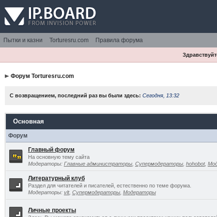
Пытки и казни
Torturesru.com
Правила форума
Здравствуйте
Форум Torturesru.com
С возвращением, последний раз вы были здесь:
Сегодня, 13:32
Основная
Форум
Главный форум
На основную тему сайта
Модераторы:
Главные администраторы
,
Супермодераторы
,
hohobot
,
Мо
Литературный клуб
Раздел для читателей и писателей, естественно по теме форума.
Модераторы:
vlt
,
Супермодераторы
,
Модераторы
Личные проекты