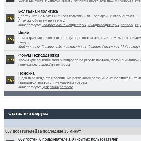
Здесь Вы можете ознакомиться с личными проектами наших пользователе
Болталка и политика
Для тех, кто не может жить без политики или... без драки с оппонентами...
А так же обо всем на свете :)
Модераторы:
Главные администраторы
,
Супермодераторы
,
hohobot
,
vlt
,
Ищем!
Поиск фильмов, книг и все чего угодно по тематике сайта. Если все займ
найдем...
Модераторы:
Главные администраторы
,
Супермодераторы
,
Модератор
Форум Техподдержки
Форум для решения любых вопросов по работе портала, форума и магазин
неполадках, задавайте вопросы.
Помойка
Сюда перемещаются сообщения рекламного толка и не относящиеся к темат
пригодятся, поэтому и не удаляем совсем.
Модераторы:
Супермодераторы
Статистика форума
667 посетителей за последние 15 минут
667
гостей,
0
пользователей,
0
скрытых пользователей