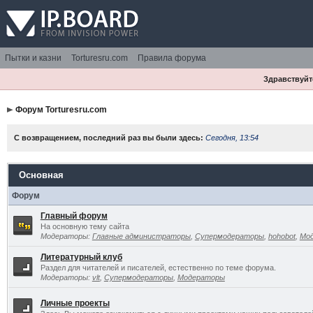
Пытки и казни
Torturesru.com
Правила форума
Здравствуйте
Форум Torturesru.com
С возвращением, последний раз вы были здесь:
Сегодня, 13:54
Основная
Форум
Главный форум
На основную тему сайта
Модераторы:
Главные администраторы
,
Супермодераторы
,
hohobot
,
Мо
Литературный клуб
Раздел для читателей и писателей, естественно по теме форума.
Модераторы:
vlt
,
Супермодераторы
,
Модераторы
Личные проекты