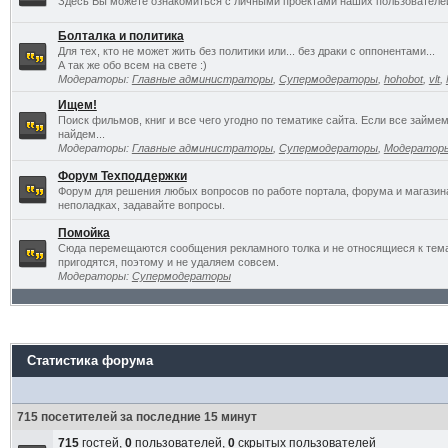
Здесь Вы можете ознакомиться с личными проектами наших пользователе
Болталка и политика
Для тех, кто не может жить без политики или... без драки с оппонентами...
А так же обо всем на свете :)
Модераторы:
Главные администраторы
,
Супермодераторы
,
hohobot
,
vlt
,
Ищем!
Поиск фильмов, книг и все чего угодно по тематике сайта. Если все займ
найдем...
Модераторы:
Главные администраторы
,
Супермодераторы
,
Модератор
Форум Техподдержки
Форум для решения любых вопросов по работе портала, форума и магазин
неполадках, задавайте вопросы.
Помойка
Сюда перемещаются сообщения рекламного толка и не относящиеся к темат
пригодятся, поэтому и не удаляем совсем.
Модераторы:
Супермодераторы
Статистика форума
715 посетителей за последние 15 минут
715
гостей,
0
пользователей,
0
скрытых пользователей