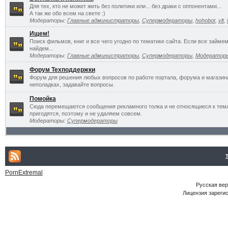
Для тех, кто не может жить без политики или... без драки с оппонентами...
А так же обо всем на свете :)
Модераторы:
Главные администраторы
,
Супермодераторы
,
hohobot
,
vlt
,
Ищем!
Поиск фильмов, книг и все чего угодно по тематике сайта. Если все займ
найдем...
Модераторы:
Главные администраторы
,
Супермодераторы
,
Модератор
Форум Техподдержки
Форум для решения любых вопросов по работе портала, форума и магазин
неполадках, задавайте вопросы.
Помойка
Сюда перемещаются сообщения рекламного толка и не относящиеся к темат
пригодятся, поэтому и не удаляем совсем.
Модераторы:
Супермодераторы
PornExtremal
Русская ве
Лицензия зарегис