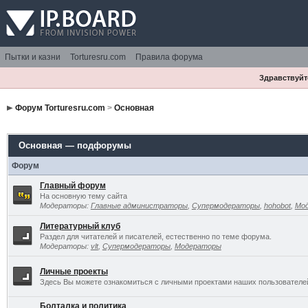
Пытки и казни
Torturesru.com
Правила форума
Здравствуйте
Форум Torturesru.com
>
Основная
Основная — подфорумы
Форум
Главный форум
На основную тему сайта
Модераторы:
Главные администраторы
,
Супермодераторы
,
hohobot
,
Мо
Литературный клуб
Раздел для читателей и писателей, естественно по теме форума.
Модераторы:
vlt
,
Супермодераторы
,
Модераторы
Личные проекты
Здесь Вы можете ознакомиться с личными проектами наших пользователе
Болталка и политика