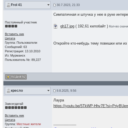
Frol 41
30.7.2023, 21:33
Симпатичная и штучка у нее в руке интер
Постоянный участник
gh17.jpg
( 192,61 килобайт )
Кол-во скачи
Вставить ник
Цитата
Группа: Пользователи
Откройте кто-нибудь тему повешки или из 
Сообщений: 63
Регистрация: 13.10.2010
Из: Мурманск
Пользователь №: 89,227
кресло
9.8.2025, 9:56
Лаура
Завсегдатай
https://youtu.be/5TkWP-Hhv7E?si=PriyBU
Вставить ник
Цитата
Группа:
Местные жители
--------------------