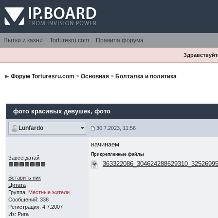
Пытки и казни
Torturesru.com
Правила форума
Здравствуйте
Форум Torturesru.com
>
Основная
>
Болталка и политика
фото красивых девушек
, фото
Lunfardo
30.7.2023, 11:56
начинаем
Прикрепленные файлы
Завсегдатай
363322086_304624288629310_32526995
Вставить ник
Цитата
Группа:
Местные жители
Сообщений: 338
Регистрация: 4.7.2007
Из: Рига