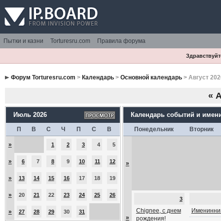
Пытки и казни
Torturesru.com
Правила форума
Здравствуйте
Форум Torturesru.com
>
Календарь
>
Основной календарь
> Август 202
«
А
Июль 2026
Календарь событий и имен
П
В
С
Ч
П
С
В
Понедельник
Вторник
»
1
2
3
4
5
»
6
7
8
9
10
11
12
»
»
13
14
15
16
17
18
19
»
20
21
22
23
24
25
26
3
Chignee, с днем
Именинник
»
27
28
29
30
31
»
рождения!