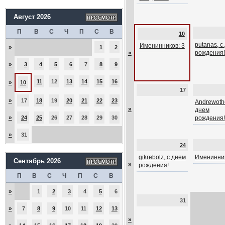
Август 2026
П
В
С
Ч
П
С
В
10
putanas, с
Именинников: 3
»
1
2
»
рождения!
»
3
4
5
6
7
8
9
11
12
13
14
15
16
»
10
17
»
17
18
19
20
21
22
23
Andrewothe
»
днем
»
24
25
26
27
28
29
30
рождения!
»
31
24
gikrebolz, с днем
Именинник
Сентябрь 2026
»
рождения!
П
В
С
Ч
П
С
В
»
1
2
3
4
5
6
31
»
7
8
9
10
11
12
13
»