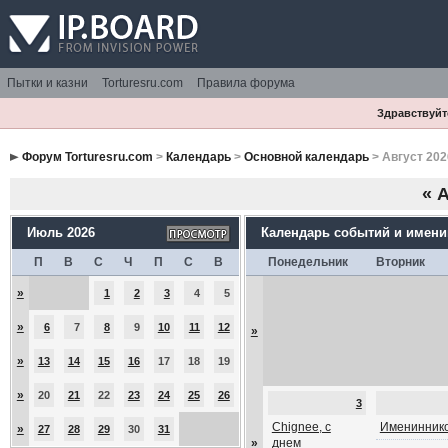
Пытки и казни
Torturesru.com
Правила форума
Здравствуйте
Форум Torturesru.com
>
Календарь
>
Основной календарь
> Август 202
«
А
Июль 2026
Календарь событий и имен
П
В
С
Ч
П
С
В
Понедельник
Вторник
»
1
2
3
4
5
»
6
7
8
9
10
11
12
»
»
13
14
15
16
17
18
19
»
20
21
22
23
24
25
26
3
Chignee, с
Имениннико
»
27
28
29
30
31
»
днем