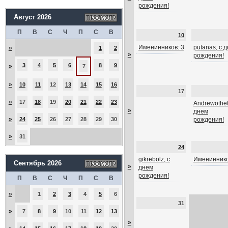
рождения!
Август 2026
П
В
С
Ч
П
С
В
10
Именинников: 3
putanas, с 
»
1
2
»
рождения!
3
4
5
6
8
9
»
7
»
10
11
12
13
14
15
16
17
»
17
18
19
20
21
22
23
Andrewothef
»
днем
»
24
25
26
27
28
29
30
рождения!
»
31
24
gikrebolz, с
Имениннико
Сентябрь 2026
»
днем
рождения!
П
В
С
Ч
П
С
В
»
1
2
3
4
5
6
31
»
7
8
9
10
11
12
13
»