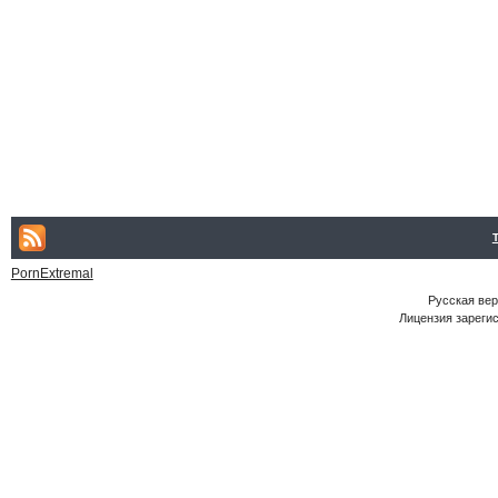
PornExtremal
Русская ве
Лицензия зарегис