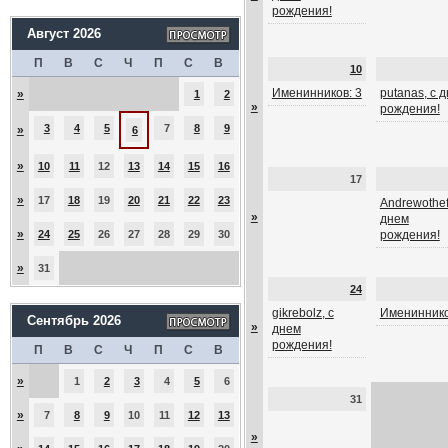
рождения!
Август 2026
П
В
С
Ч
П
С
В
10
Именинников: 3
putanas, с 
»
1
2
»
рождения!
3
4
5
7
8
9
»
6
»
10
11
12
13
14
15
16
17
»
17
18
19
20
21
22
23
Andrewothef
»
днем
»
24
25
26
27
28
29
30
рождения!
»
31
24
gikrebolz, с
Имениннико
Сентябрь 2026
»
днем
рождения!
П
В
С
Ч
П
С
В
»
1
2
3
4
5
6
31
»
7
8
9
10
11
12
13
»