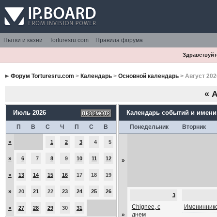
Пытки и казни
Torturesru.com
Правила форума
Здравствуйте
Форум Torturesru.com
>
Календарь
>
Основной календарь
> Август 202
«
А
Июль 2026
Календарь событий и имен
П
В
С
Ч
П
С
В
Понедельник
Вторник
»
1
2
3
4
5
»
6
7
8
9
10
11
12
»
»
13
14
15
16
17
18
19
»
20
21
22
23
24
25
26
3
Chignee, с
Имениннико
»
27
28
29
30
31
»
днем