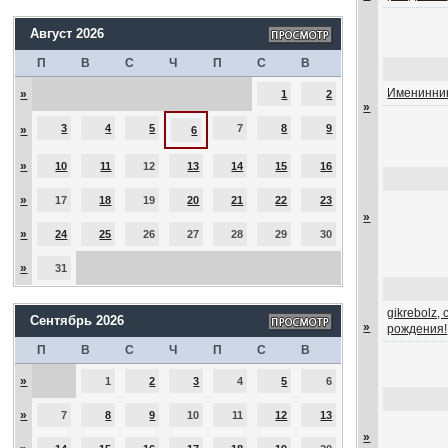
Август 2026
П
В
С
Ч
П
С
В
Именинник
»
1
2
»
3
4
5
7
8
9
»
6
»
10
11
12
13
14
15
16
»
17
18
19
20
21
22
23
»
»
24
25
26
27
28
29
30
»
31
gikrebolz,
Сентябрь 2026
»
рождения!
П
В
С
Ч
П
С
В
»
1
2
3
4
5
6
»
7
8
9
10
11
12
13
»