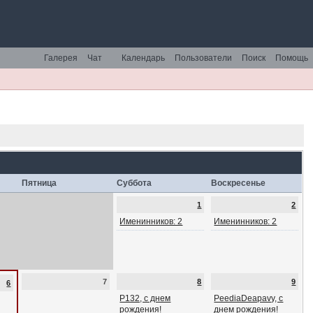
Галерея
Чат
Календарь
Пользователи
Поиск
Помощь
Пятница
Суббота
Воскресенье
1
2
Именинников: 2
Именинников: 2
7
8
9
6
P132, с днем
PeediaDeapavy, с
рождения!
днем рождения!