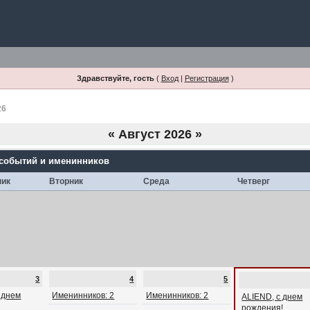
Здравствуйте, гость
(
Вход
|
Регистрация
)
26
«
Август 2026
»
 событий и именинников
ник
Вторник
Среда
Четверг
3
4
5
с днем
Именинников: 2
Именинников: 2
ALIEND, с днем
рождения!