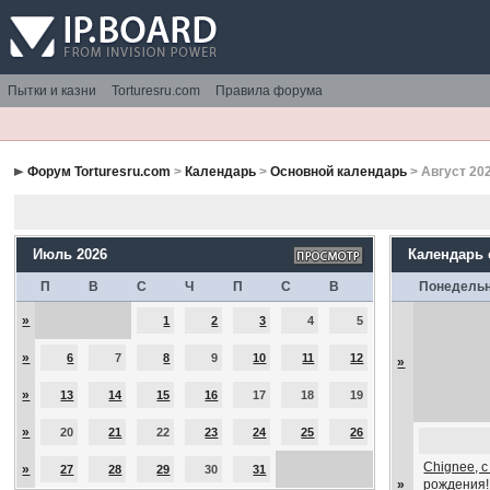
Пытки и казни
Torturesru.com
Правила форума
Форум Torturesru.com
>
Календарь
>
Основной календарь
> Август 20
Июль 2026
Календарь
П
В
С
Ч
П
С
В
Понедель
»
1
2
3
4
5
»
6
7
8
9
10
11
12
»
»
13
14
15
16
17
18
19
»
20
21
22
23
24
25
26
Chignee, 
»
27
28
29
30
31
»
рождения!