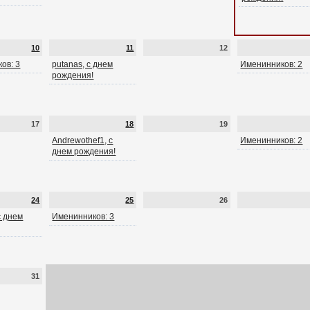
10
11
12
ов: 3
putanas, с днем
Именинников: 2
рождения!
17
18
19
Andrewothef1, с
Именинников: 2
днем рождения!
24
25
26
 с днем
Именинников: 3
31