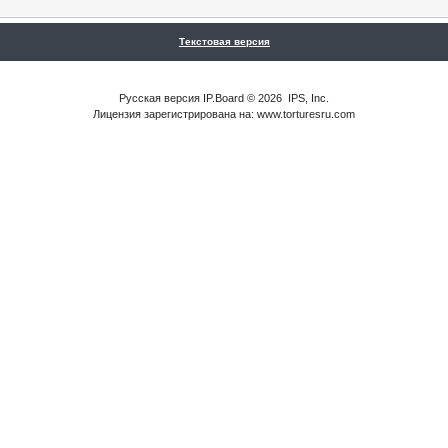
Текстовая версия
Русская версия
IP.Board
© 2026
IPS, Inc
.
Лицензия зарегистрирована на: www.torturesru.com