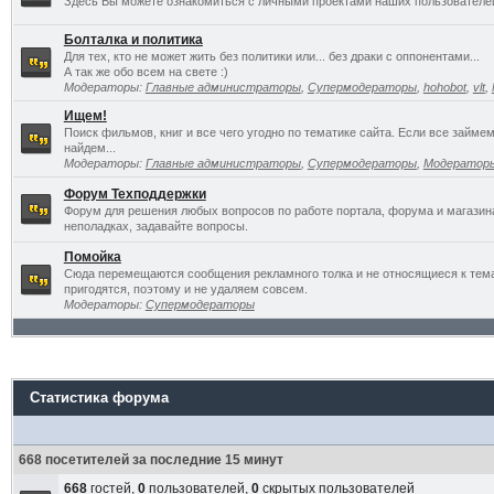
Здесь Вы можете ознакомиться с личными проектами наших пользователе
Болталка и политика
Для тех, кто не может жить без политики или... без драки с оппонентами...
А так же обо всем на свете :)
Модераторы:
Главные администраторы
,
Супермодераторы
,
hohobot
,
vlt
,
Ищем!
Поиск фильмов, книг и все чего угодно по тематике сайта. Если все займ
найдем...
Модераторы:
Главные администраторы
,
Супермодераторы
,
Модератор
Форум Техподдержки
Форум для решения любых вопросов по работе портала, форума и магазин
неполадках, задавайте вопросы.
Помойка
Сюда перемещаются сообщения рекламного толка и не относящиеся к темат
пригодятся, поэтому и не удаляем совсем.
Модераторы:
Супермодераторы
Статистика форума
668 посетителей за последние 15 минут
668
гостей,
0
пользователей,
0
скрытых пользователей