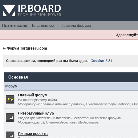
Пытки и казни
Torturesru.com
Правила форума
Здравствуйте
Форум Torturesru.com
С возвращением, последний раз вы были здесь:
Сегодня, 3:54
Основная
Форум
Главный форум
На основную тему сайта
Модераторы:
Главные администраторы
,
Супермодераторы
,
hohobot
,
Мо
Литературный клуб
Раздел для читателей и писателей, естественно по теме форума.
Модераторы:
vlt
,
Супермодераторы
,
Модераторы
Личные проекты