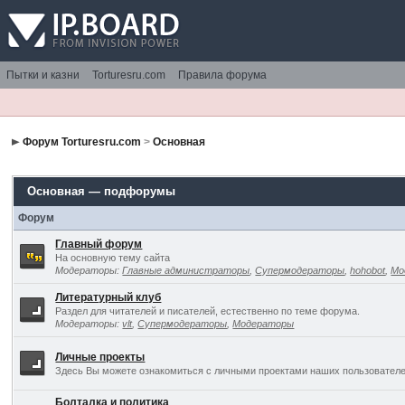
Пытки и казни
Torturesru.com
Правила форума
Форум Torturesru.com
>
Основная
Основная — подфорумы
Форум
Главный форум
На основную тему сайта
Модераторы:
Главные администраторы
,
Супермодераторы
,
hohobot
,
Мо
Литературный клуб
Раздел для читателей и писателей, естественно по теме форума.
Модераторы:
vlt
,
Супермодераторы
,
Модераторы
Личные проекты
Здесь Вы можете ознакомиться с личными проектами наших пользователе
Болталка и политика