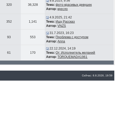
9.8.2025, 9:56
320
36,328
Тема:
фото красивых девушек
Автор:
кресло
4.9.2025, 21:42
352
1,141
Тема:
Ищу Рассказ
Автор:
VNZS
31.7.2023, 16:23
93
553
Тема:
Проблема с доступом
Автор:
Anna
22.12.2024, 14:19
61
170
Тема:
От: Исполнитель желаний
Автор:
TORQUEMADA1961
Сейчас: 8.8.2026, 19:59