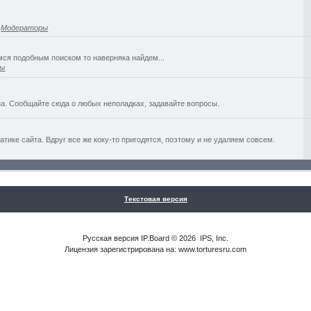
,
Модераторы
емся подобным поиском то наверняка найдем...
ры
а. Сообщайте сюда о любых неполадках, задавайте вопросы.
ике сайта. Вдруг все же коку-то пригодятся, поэтому и не удаляем совсем.
Текстовая версия
Русская версия
IP.Board
© 2026
IPS, Inc
.
Лицензия зарегистрирована на: www.torturesru.com