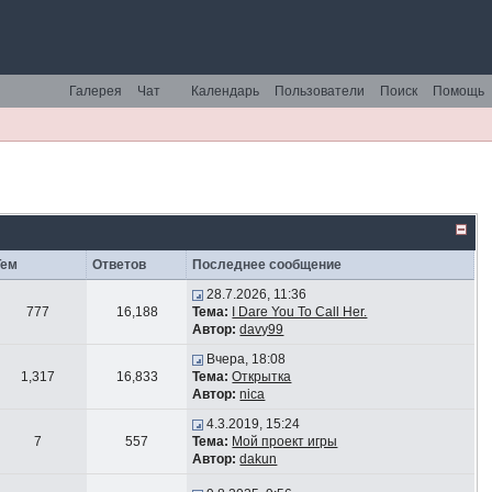
Галерея
Чат
Календарь
Пользователи
Поиск
Помощь
Тем
Ответов
Последнее сообщение
28.7.2026, 11:36
777
16,188
Тема:
I Dare You To Call Her.
Автор:
davy99
Вчера, 18:08
1,317
16,833
Тема:
Открытка
Автор:
nica
4.3.2019, 15:24
7
557
Тема:
Мой проект игры
Автор:
dakun