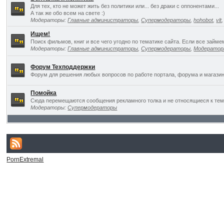
Для тех, кто не может жить без политики или... без драки с оппонентами...
А так же обо всем на свете :)
Модераторы:
Главные администраторы
,
Супермодераторы
,
hohobot
,
vlt
Ищем!
Поиск фильмов, книг и все чего угодно по тематике сайта. Если все займ
Модераторы:
Главные администраторы
,
Супермодераторы
,
Модерато
Форум Техподдержки
Форум для решения любых вопросов по работе портала, форума и магазин
Помойка
Сюда перемещаются сообщения рекламного толка и не относящиеся к темат
Модераторы:
Супермодераторы
PornExtremal