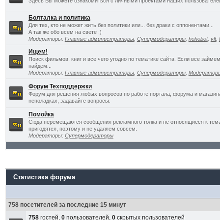
Здесь Вы можете ознакомиться с личными проектами наших пользователе
Болталка и политика
Для тех, кто не может жить без политики или... без драки с оппонентами...
А так же обо всем на свете :)
Модераторы:
Главные администраторы
,
Супермодераторы
,
hohobot
,
vlt
,
Ищем!
Поиск фильмов, книг и все чего угодно по тематике сайта. Если все займ
найдем...
Модераторы:
Главные администраторы
,
Супермодераторы
,
Модератор
Форум Техподдержки
Форум для решения любых вопросов по работе портала, форума и магазин
неполадках, задавайте вопросы.
Помойка
Сюда перемещаются сообщения рекламного толка и не относящиеся к темат
пригодятся, поэтому и не удаляем совсем.
Модераторы:
Супермодераторы
Статистика форума
758 посетителей за последние 15 минут
758
гостей,
0
пользователей,
0
скрытых пользователей