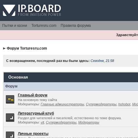
Пытки и казни
Torturesru.com
Правила форума
Здравствуйте
Форум Torturesru.com
С возвращением, последний раз вы были здесь:
Сегодня, 21:58
Основная
Форум
Главный форум
На основную тему сайта
Модераторы:
Главные администраторы
,
Супермодераторы
,
hohobot
,
Мо
Литературный клуб
Раздел для читателей и писателей, естественно по теме форума.
Модераторы:
vlt
,
Супермодераторы
,
Модераторы
Личные проекты