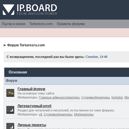
Пытки и казни
Torturesru.com
Правила форума
Форум Torturesru.com
С возвращением, последний раз вы были здесь:
Сегодня, 14:46
Основная
Форум
Главный форум
На основную тему сайта
Модераторы:
Главные администраторы
,
Супермодераторы
,
hohobot
,
Мо
Литературный клуб
Раздел для читателей и писателей, естественно по теме форума.
Модераторы:
vlt
,
Супермодераторы
,
Модераторы
Личные проекты