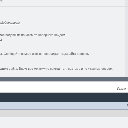
й.
,
Модераторы
емся подобным поиском то наверняка найдем...
ры
а. Сообщайте сюда о любых неполадках, задавайте вопросы.
ике сайта. Вдруг все же коку-то пригодятся, поэтому и не удаляем совсем.
Удалит