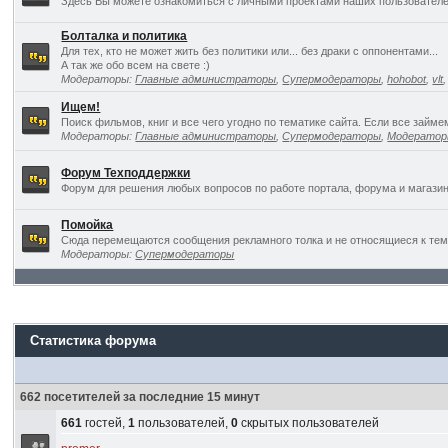
Здесь Вы можете ознакомиться с личными проектами наших пользователе
Болталка и политика
Для тех, кто не может жить без политики или... без драки с оппонентами...
А так же обо всем на свете :)
Модераторы:
Главные администраторы
,
Супермодераторы
,
hohobot
,
vlt
Ищем!
Поиск фильмов, книг и все чего угодно по тематике сайта. Если все займ
Модераторы:
Главные администраторы
,
Супермодераторы
,
Модерато
Форум Техподдержки
Форум для решения любых вопросов по работе портала, форума и магазин
Помойка
Сюда перемещаются сообщения рекламного толка и не относящиеся к темат
Модераторы:
Супермодераторы
Статистика форума
662 посетителей за последние 15 минут
661
гостей,
1
пользователей,
0
скрытых пользователей