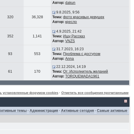
Автор:
dakun
9.8.2025, 9:56
320
36,328
Тема:
фото красивых девушек
Автор:
кресло
4.9.2025, 21:42
352
1,141
Тема:
Ищу Рассказ
Автор:
VNZS
31.7.2023, 16:23
93
553
Тема:
Проблема с доступом
Автор:
Anna
22.12.2024, 14:19
61
170
Тема:
От: Исполнитель желаний
Автор:
TORQUEMADA1961
ь установленные форумом cookies
·
Отметить все сообщения прочитанными
Активные темы
·
Администрация
·
Активные сегодня
·
Самые активные