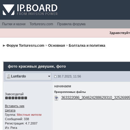
Пытки и казни
Torturesru.com
Правила форума
Здравствуйте
Форум Torturesru.com
>
Основная
>
Болталка и политика
фото красивых девушек
, фото
Lunfardo
30.7.2023, 11:56
начинаем
Прикрепленные файлы
Завсегдатай
363322086_304624288629310_32526995
Вставить ник
Цитата
Группа:
Местные жители
Сообщений: 338
Регистрация: 4.7.2007
Из: Рига