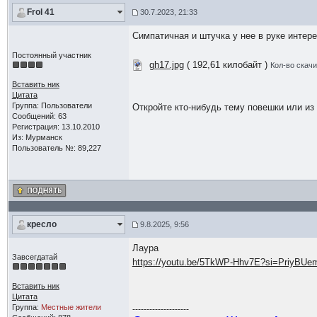
Frol 41
30.7.2023, 21:33
Симпатичная и штучка у нее в руке интер
Постоянный участник
gh17.jpg
( 192,61 килобайт )
Кол-во скачи
Вставить ник
Цитата
Группа: Пользователи
Откройте кто-нибудь тему повешки или из 
Сообщений: 63
Регистрация: 13.10.2010
Из: Мурманск
Пользователь №: 89,227
кресло
9.8.2025, 9:56
Лаура
Завсегдатай
https://youtu.be/5TkWP-Hhv7E?si=PriyBU
Вставить ник
Цитата
Группа:
Местные жители
--------------------