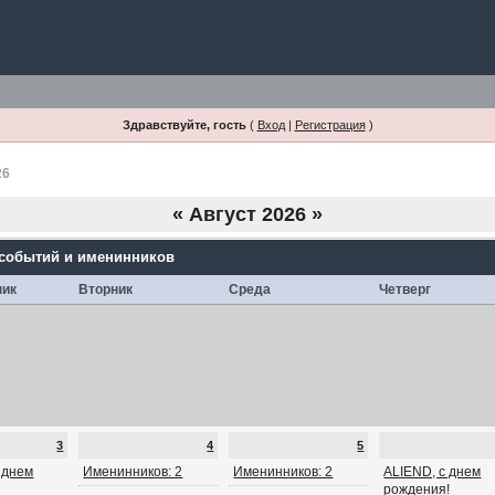
Здравствуйте, гость
(
Вход
|
Регистрация
)
26
«
Август 2026
»
 событий и именинников
ник
Вторник
Среда
Четверг
3
4
5
с днем
Именинников: 2
Именинников: 2
ALIEND, с днем
рождения!