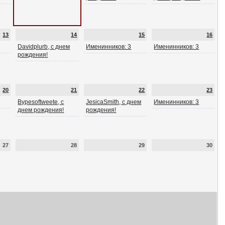
13
14
15
16
Davidplurb, с днем
Именинников: 3
Именинников: 3
рождения!
20
21
22
23
Bypesoftweete, с
JesicaSmith, с днем
Именинников: 3
днем рождения!
рождения!
27
28
29
30