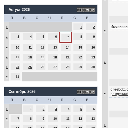
Август 2026
П
В
С
Ч
П
С
В
Именинник
»
1
2
»
3
4
5
6
8
9
»
7
»
10
11
12
13
14
15
16
»
17
18
19
20
21
22
23
»
»
24
25
26
27
28
29
30
»
31
gikrebolz,
Сентябрь 2026
»
рождения!
П
В
С
Ч
П
С
В
»
1
2
3
4
5
6
»
7
8
9
10
11
12
13
»