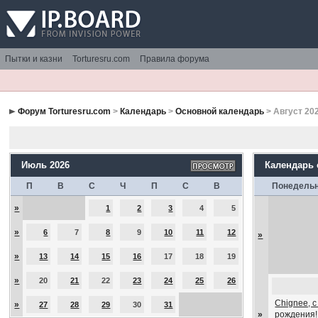
Пытки и казни
Torturesru.com
Правила форума
Форум Torturesru.com
>
Календарь
>
Основной календарь
> Август 20
Июль 2026
Календарь
П
В
С
Ч
П
С
В
Понедель
»
1
2
3
4
5
»
6
7
8
9
10
11
12
»
»
13
14
15
16
17
18
19
»
20
21
22
23
24
25
26
Chignee, 
»
27
28
29
30
31
»
рождения!