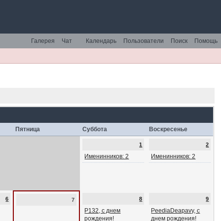
Галерея
Чат
Календарь
Пользователи
Поиск
Помощь
Пятница
Суббота
Воскресенье
1
2
Именинников: 2
Именинников: 2
6
8
9
7
P132, с днем
PeediaDeapavy, с
рождения!
днем рождения!