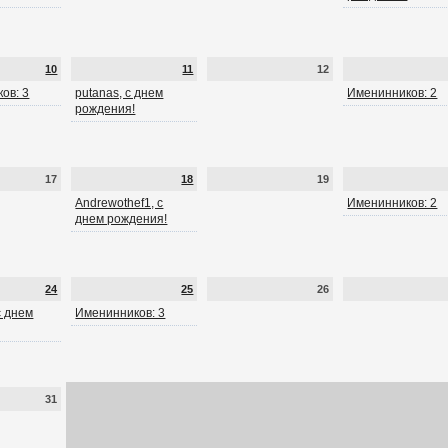
10
11
12
ов: 3
putanas, с днем
Именинников: 2
рождения!
17
18
19
Andrewothef1, с
Именинников: 2
днем рождения!
24
25
26
 с днем
Именинников: 3
31