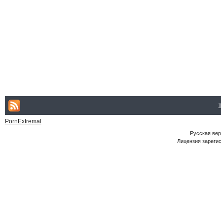
PornExtremal
Русская ве
Лицензия зарегис