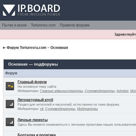
Пытки и казни
Torturesru.com
Правила форума
Здравствуйте
Форум Torturesru.com
>
Основная
Основная — подфорумы
Форум
Главный форум
На основную тему сайта
Модераторы:
Главные администраторы
,
Супермодераторы
,
hohobot
,
Мо
Литературный клуб
Раздел для читателей и писателей, естественно по теме форума.
Модераторы:
vlt
,
Супермодераторы
,
Модераторы
Личные проекты
Здесь Вы можете ознакомиться с личными проектами наших пользователе
Болталка и политика