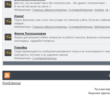
Для тех, кто не может жить без политики или... без драки с оппонентами...
А так же обо всем на свете :)
Модераторы:
Главные администраторы
,
Супермодераторы
,
hohobot
,
vlt
,
Ищем!
Поиск фильмов, книг и все чего угодно по тематике сайта. Если все займ
найдем...
Модераторы:
Главные администраторы
,
Супермодераторы
,
Модератор
Форум Техподдержки
Форум для решения любых вопросов по работе портала, форума и магазин
неполадках, задавайте вопросы.
Помойка
Сюда перемещаются сообщения рекламного толка и не относящиеся к темат
пригодятся, поэтому и не удаляем совсем.
Модераторы:
Супермодераторы
PornExtremal
Русская ве
Лицензия зарегис