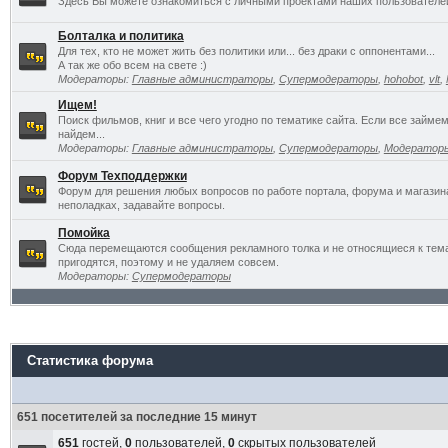
Здесь Вы можете ознакомиться с личными проектами наших пользователе
Болталка и политика
Для тех, кто не может жить без политики или... без драки с оппонентами...
А так же обо всем на свете :)
Модераторы:
Главные администраторы
,
Супермодераторы
,
hohobot
,
vlt
,
Ищем!
Поиск фильмов, книг и все чего угодно по тематике сайта. Если все займ
найдем...
Модераторы:
Главные администраторы
,
Супермодераторы
,
Модератор
Форум Техподдержки
Форум для решения любых вопросов по работе портала, форума и магазин
неполадках, задавайте вопросы.
Помойка
Сюда перемещаются сообщения рекламного толка и не относящиеся к темат
пригодятся, поэтому и не удаляем совсем.
Модераторы:
Супермодераторы
Статистика форума
651 посетителей за последние 15 минут
651
гостей,
0
пользователей,
0
скрытых пользователей