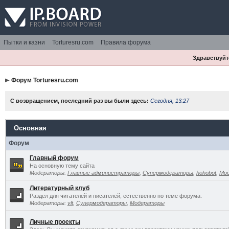
Пытки и казни
Torturesru.com
Правила форума
Здравствуйте
Форум Torturesru.com
С возвращением, последний раз вы были здесь:
Сегодня, 13:27
Основная
Форум
Главный форум
На основную тему сайта
Модераторы:
Главные администраторы
,
Супермодераторы
,
hohobot
,
Мо
Литературный клуб
Раздел для читателей и писателей, естественно по теме форума.
Модераторы:
vlt
,
Супермодераторы
,
Модераторы
Личные проекты