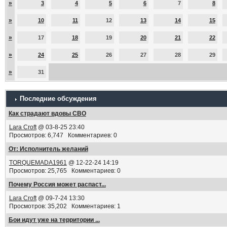
»
3
4
5
6
7
8
»
10
11
12
13
14
15
»
17
18
19
20
21
22
»
24
25
26
27
28
29
»
31
Последние обсуждения
Как страдают вдовы СВО
Lara Croft
@ 03-8-25 23:40
Просмотров: 6,747 Комментариев: 0
От: Исполнитель желаний
TORQUEMADA1961
@ 12-22-24 14:19
Просмотров: 25,765 Комментариев: 0
Почему Россия может распаст...
Lara Croft
@ 09-7-24 13:30
Просмотров: 35,202 Комментариев: 1
Бои идут уже на территории ...