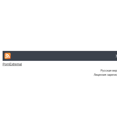
PornExtremal
Русская ве
Лицензия зарегис