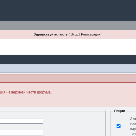
Здравствуйте, гость
(
Вход
|
Регистрация
)
ция» в верхней части форума.
Опции
За
Есл
пар
тол