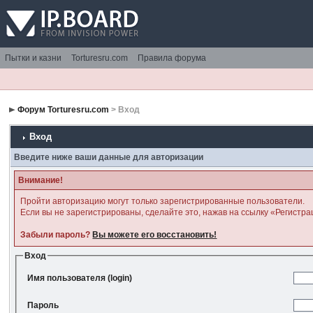
Пытки и казни
Torturesru.com
Правила форума
Форум Torturesru.com
> Вход
Вход
Введите ниже ваши данные для авторизации
Внимание!
Пройти авторизацию могут только зарегистрированные пользователи.
Если вы не зарегистрированы, сделайте это, нажав на ссылку «Регистра
Забыли пароль?
Вы можете его восстановить!
Вход
Имя пользователя (login)
Пароль