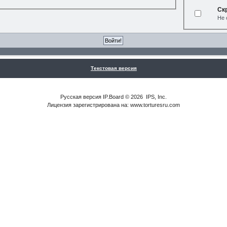
Ск
Не 
Текстовая версия
Русская версия
IP.Board
© 2026
IPS, Inc
.
Лицензия зарегистрирована на: www.torturesru.com