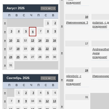
рождения!
Август 2026
П
В
С
Ч
П
С
В
10
Именинников: 3
putanas, с 
»
1
2
»
рождения!
3
4
5
7
8
9
»
6
»
10
11
12
13
14
15
16
17
»
17
18
19
20
21
22
23
Andrewothef
»
днем
»
24
25
26
27
28
29
30
рождения!
»
31
24
gikrebolz, с
Имениннико
Сентябрь 2026
»
днем
рождения!
П
В
С
Ч
П
С
В
»
1
2
3
4
5
6
31
»
7
8
9
10
11
12
13
»