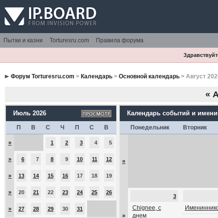
Пытки и казни
Torturesru.com
Правила форума
Здравствуйте
Форум Torturesru.com
>
Календарь
>
Основной календарь
> Август 202
«
А
Июль 2026
Календарь событий и имен
П
В
С
Ч
П
С
В
Понедельник
Вторник
»
1
2
3
4
5
»
6
7
8
9
10
11
12
»
»
13
14
15
16
17
18
19
»
20
21
22
23
24
25
26
3
Chignee, с
Имениннико
»
27
28
29
30
31
»
днем