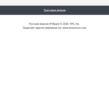
Текстовая версия
Русская версия
IP.Board
© 2026
IPS, Inc
.
Лицензия зарегистрирована на: www.torturesru.com