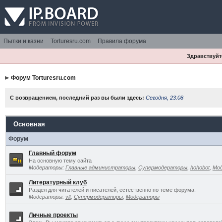
Пытки и казни
Torturesru.com
Правила форума
Здравствуйте
Форум Torturesru.com
С возвращением, последний раз вы были здесь:
Сегодня, 23:08
Основная
Форум
Главный форум
На основную тему сайта
Модераторы:
Главные администраторы
,
Супермодераторы
,
hohobot
,
Мо
Литературный клуб
Раздел для читателей и писателей, естественно по теме форума.
Модераторы:
vlt
,
Супермодераторы
,
Модераторы
Личные проекты