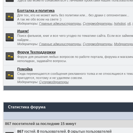
Здесь Вы можете ознакомиться с личными проектами наших пользователе
Болталка и политика
Для тех, кто не может жить без политики или... без драки с оппонентами...
А так же обо всем на свете :)
Модераторы:
Главные администраторы
,
Супермодераторы
,
hohobot
,
vlt
,
Ищем!
Поиск фильмов, книг и все чего угодно по тематике сайта. Если все займ
найдем...
Модераторы:
Главные администраторы
,
Супермодераторы
,
Модератор
Форум Техподдержки
Форум для решения любых вопросов по работе портала, форума и магазин
неполадках, задавайте вопросы.
Помойка
Сюда перемещаются сообщения рекламного толка и не относящиеся к темат
пригодятся, поэтому и не удаляем совсем.
Модераторы:
Супермодераторы
Статистика форума
867 посетителей за последние 15 минут
867
гостей,
0
пользователей,
0
скрытых пользователей