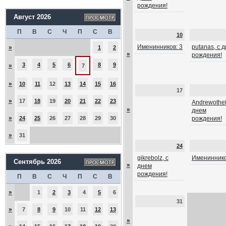
рождения!
Август 2026
П
В
С
Ч
П
С
В
10
Именинников: 3
putanas, с 
»
1
2
»
рождения!
3
4
5
6
8
9
»
7
»
10
11
12
13
14
15
16
17
»
17
18
19
20
21
22
23
Andrewothef
»
днем
»
24
25
26
27
28
29
30
рождения!
»
31
24
gikrebolz, с
Имениннико
Сентябрь 2026
»
днем
рождения!
П
В
С
Ч
П
С
В
»
1
2
3
4
5
6
31
»
7
8
9
10
11
12
13
»