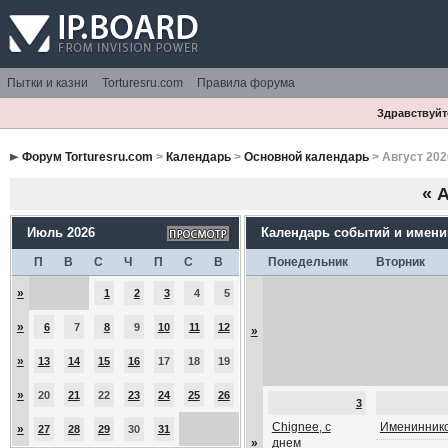
Пытки и казни
Torturesru.com
Правила форума
Здравствуйте
Форум Torturesru.com
>
Календарь
>
Основной календарь
> Август 202
«
А
Июль 2026
Календарь событий и имен
П
В
С
Ч
П
С
В
Понедельник
Вторник
»
1
2
3
4
5
»
6
7
8
9
10
11
12
»
»
13
14
15
16
17
18
19
»
20
21
22
23
24
25
26
3
Chignee, с
Имениннико
»
27
28
29
30
31
»
днем