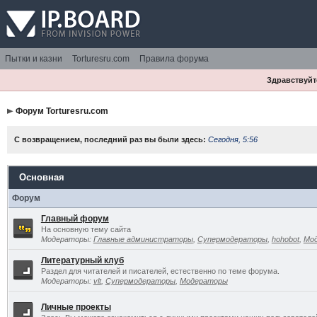
Пытки и казни
Torturesru.com
Правила форума
Здравствуйте
Форум Torturesru.com
С возвращением, последний раз вы были здесь:
Сегодня, 5:56
Основная
Форум
Главный форум
На основную тему сайта
Модераторы:
Главные администраторы
,
Супермодераторы
,
hohobot
,
Мо
Литературный клуб
Раздел для читателей и писателей, естественно по теме форума.
Модераторы:
vlt
,
Супермодераторы
,
Модераторы
Личные проекты