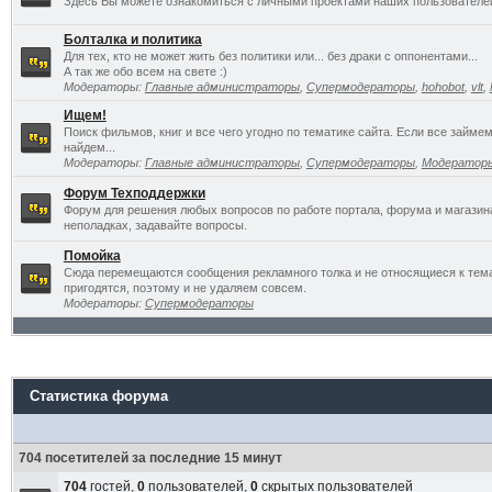
Здесь Вы можете ознакомиться с личными проектами наших пользователе
Болталка и политика
Для тех, кто не может жить без политики или... без драки с оппонентами...
А так же обо всем на свете :)
Модераторы:
Главные администраторы
,
Супермодераторы
,
hohobot
,
vlt
,
Ищем!
Поиск фильмов, книг и все чего угодно по тематике сайта. Если все займ
найдем...
Модераторы:
Главные администраторы
,
Супермодераторы
,
Модератор
Форум Техподдержки
Форум для решения любых вопросов по работе портала, форума и магазин
неполадках, задавайте вопросы.
Помойка
Сюда перемещаются сообщения рекламного толка и не относящиеся к темат
пригодятся, поэтому и не удаляем совсем.
Модераторы:
Супермодераторы
Статистика форума
704 посетителей за последние 15 минут
704
гостей,
0
пользователей,
0
скрытых пользователей