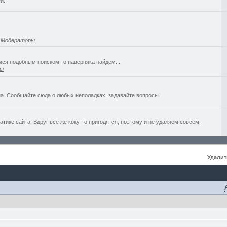
й.
,
Модераторы
емся подобным поиском то наверняка найдем...
ры
а. Сообщайте сюда о любых неполадках, задавайте вопросы.
ике сайта. Вдруг все же коку-то пригодятся, поэтому и не удаляем совсем.
Удалит