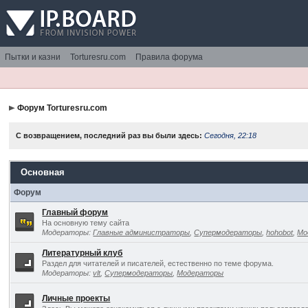
Пытки и казни
Torturesru.com
Правила форума
Форум Torturesru.com
С возвращением, последний раз вы были здесь:
Сегодня, 22:18
Основная
Форум
Главный форум
На основную тему сайта
Модераторы:
Главные администраторы
,
Супермодераторы
,
hohobot
,
Мо
Литературный клуб
Раздел для читателей и писателей, естественно по теме форума.
Модераторы:
vlt
,
Супермодераторы
,
Модераторы
Личные проекты