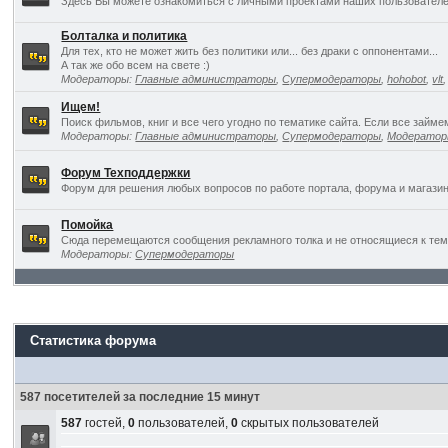
Здесь Вы можете ознакомиться с личными проектами наших пользователе
Болталка и политика
Для тех, кто не может жить без политики или... без драки с оппонентами...
А так же обо всем на свете :)
Модераторы:
Главные администраторы
,
Супермодераторы
,
hohobot
,
vlt
Ищем!
Поиск фильмов, книг и все чего угодно по тематике сайта. Если все займ
Модераторы:
Главные администраторы
,
Супермодераторы
,
Модерато
Форум Техподдержки
Форум для решения любых вопросов по работе портала, форума и магазин
Помойка
Сюда перемещаются сообщения рекламного толка и не относящиеся к темат
Модераторы:
Супермодераторы
Статистика форума
587 посетителей за последние 15 минут
587
гостей,
0
пользователей,
0
скрытых пользователей