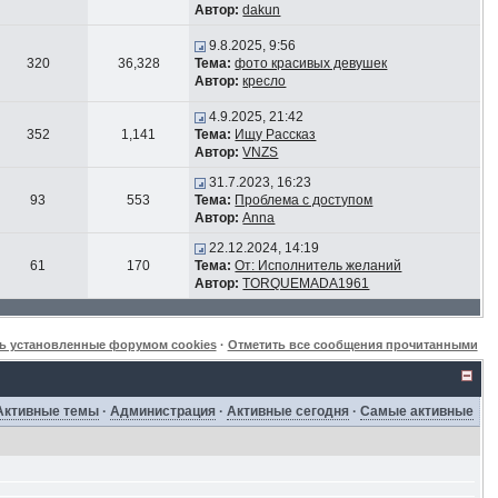
Автор:
dakun
9.8.2025, 9:56
320
36,328
Тема:
фото красивых девушек
Автор:
кресло
4.9.2025, 21:42
352
1,141
Тема:
Ищу Рассказ
Автор:
VNZS
31.7.2023, 16:23
93
553
Тема:
Проблема с доступом
Автор:
Anna
22.12.2024, 14:19
61
170
Тема:
От: Исполнитель желаний
Автор:
TORQUEMADA1961
ь установленные форумом cookies
·
Отметить все сообщения прочитанными
Активные темы
·
Администрация
·
Активные сегодня
·
Самые активные