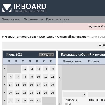
Пытки и казни
Torturesru.com
Правила форума
Здравствуйте
Форум Torturesru.com
>
Календарь
>
Основной календарь
> Август 202
«
А
Июль 2026
Календарь событий и имен
П
В
С
Ч
П
С
В
Понедельник
Вторник
»
1
2
3
4
5
»
6
7
8
9
10
11
12
»
»
13
14
15
16
17
18
19
»
20
21
22
23
24
25
26
3
Chignee, с
Имениннико
»
27
28
29
30
31
»
днем