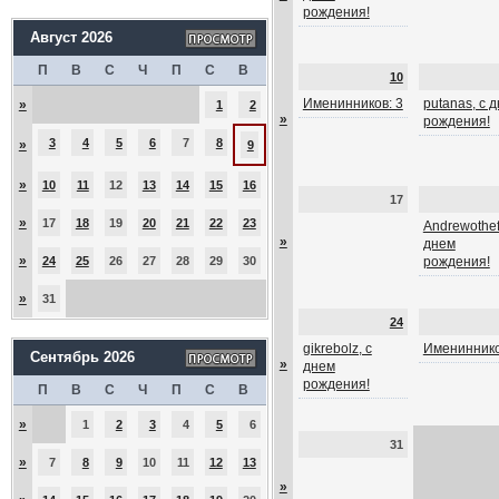
рождения!
Август 2026
П
В
С
Ч
П
С
В
10
Именинников: 3
putanas, с 
»
1
2
»
рождения!
3
4
5
6
7
8
»
9
»
10
11
12
13
14
15
16
17
»
17
18
19
20
21
22
23
Andrewothef
»
днем
»
24
25
26
27
28
29
30
рождения!
»
31
24
gikrebolz, с
Имениннико
Сентябрь 2026
»
днем
рождения!
П
В
С
Ч
П
С
В
»
1
2
3
4
5
6
31
»
7
8
9
10
11
12
13
»