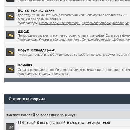
Здесь Вы можете ознакомиться с личными проектами наших пользователе
Болталка и политика
Для тех, кто не может жить без политики или... без драки с оппонентами...
А так же обо всем на свете :)
Модераторы:
Главные администраторы
,
Супермодераторы
,
hohobot
,
vlt
Ищем!
Поиск фильмов, книг и все чего угодно по тематике сайта. Если все займ
Модераторы:
Главные администраторы
,
Супермодераторы
,
Модерато
Форум Техподдержки
Форум для решения любых вопросов по работе портала, форума и магазин
Помойка
Сюда перемещаются сообщения рекламного толка и не относящиеся к темат
Модераторы:
Супермодераторы
Статистика форума
864 посетителей за последние 15 минут
864
гостей,
0
пользователей,
0
скрытых пользователей