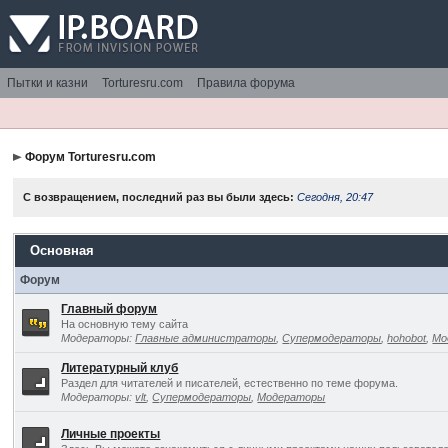
Пытки и казни
Torturesru.com
Правила форума
Форум Torturesru.com
С возвращением, последний раз вы были здесь:
Сегодня, 20:47
Основная
Форум
Главный форум
На основную тему сайта
Модераторы:
Главные администраторы
,
Супермодераторы
,
hohobot
,
Мо
Литературный клуб
Раздел для читателей и писателей, естественно по теме форума.
Модераторы:
vlt
,
Супермодераторы
,
Модераторы
Личные проекты