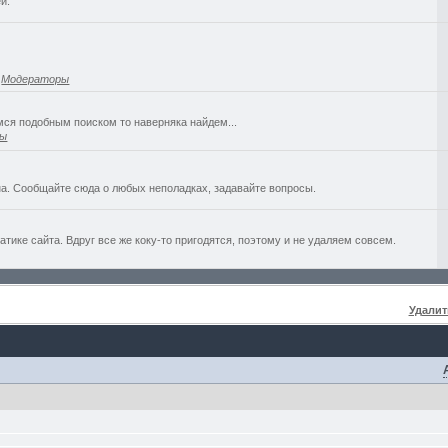
й.
,
Модераторы
емся подобным поиском то наверняка найдем...
ры
а. Сообщайте сюда о любых неполадках, задавайте вопросы.
ике сайта. Вдруг все же коку-то пригодятся, поэтому и не удаляем совсем.
Удалит