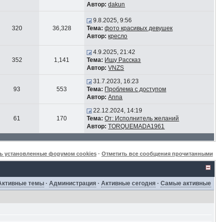
Автор:
dakun
9.8.2025, 9:56
320
36,328
Тема:
фото красивых девушек
Автор:
кресло
4.9.2025, 21:42
352
1,141
Тема:
Ищу Рассказ
Автор:
VNZS
31.7.2023, 16:23
93
553
Тема:
Проблема с доступом
Автор:
Anna
22.12.2024, 14:19
61
170
Тема:
От: Исполнитель желаний
Автор:
TORQUEMADA1961
ь установленные форумом cookies
·
Отметить все сообщения прочитанными
Активные темы
·
Администрация
·
Активные сегодня
·
Самые активные