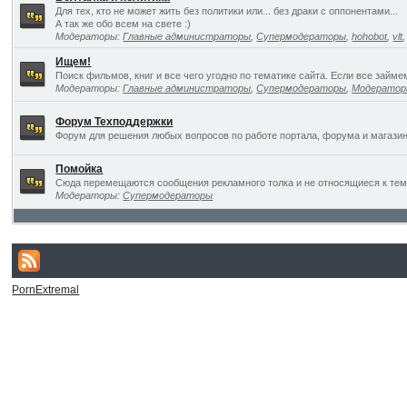
Для тех, кто не может жить без политики или... без драки с оппонентами...
А так же обо всем на свете :)
Модераторы:
Главные администраторы
,
Супермодераторы
,
hohobot
,
vlt
Ищем!
Поиск фильмов, книг и все чего угодно по тематике сайта. Если все займ
Модераторы:
Главные администраторы
,
Супермодераторы
,
Модерато
Форум Техподдержки
Форум для решения любых вопросов по работе портала, форума и магазин
Помойка
Сюда перемещаются сообщения рекламного толка и не относящиеся к темат
Модераторы:
Супермодераторы
PornExtremal