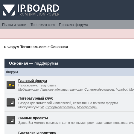
Пытки и казни
Torturesru.com
Правила форума
Форум Torturesru.com
>
Основная
Основная — подфорумы
Форум
Главный форум
На основную тему сайта
Модераторы:
Главные администраторы
,
Супермодераторы
,
hohobot
,
Мо
Литературный клуб
Раздел для читателей и писателей, естественно по теме форума.
Модераторы:
vlt
,
Супермодераторы
,
Модераторы
Личные проекты
Здесь Вы можете ознакомиться с личными проектами наших пользователе
Болталка и политика