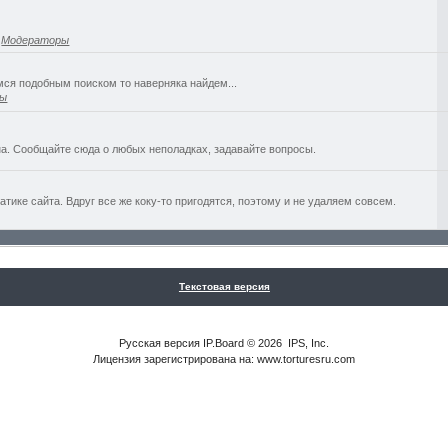
,
Модераторы
емся подобным поиском то наверняка найдем...
ры
а. Сообщайте сюда о любых неполадках, задавайте вопросы.
ике сайта. Вдруг все же коку-то пригодятся, поэтому и не удаляем совсем.
Текстовая версия
Русская версия
IP.Board
© 2026
IPS, Inc
.
Лицензия зарегистрирована на: www.torturesru.com