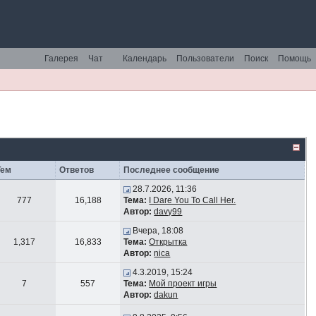
Галерея
Чат
Календарь
Пользователи
Поиск
Помощь
Тем
Ответов
Последнее сообщение
28.7.2026, 11:36
777
16,188
Тема:
I Dare You To Call Her.
Автор:
davy99
Вчера, 18:08
1,317
16,833
Тема:
Открытка
Автор:
nica
4.3.2019, 15:24
7
557
Тема:
Мой проект игры
Автор:
dakun