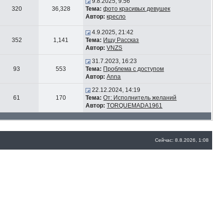
9.8.2025, 9:56
320
36,328
Тема:
фото красивых девушек
Автор:
кресло
4.9.2025, 21:42
352
1,141
Тема:
Ищу Рассказ
Автор:
VNZS
31.7.2023, 16:23
93
553
Тема:
Проблема с доступом
Автор:
Anna
22.12.2024, 14:19
61
170
Тема:
От: Исполнитель желаний
Автор:
TORQUEMADA1961
Сейчас: 8.8.2026, 1:08