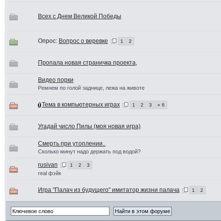
Всех с Днем Великой Победы
Опрос:
Вопрос о веревке
1
2
Пропала новая страничка проекта,
Видео порки
Ремнем по голой заднице, лежа на животе
Тема в компьютерных играх
1
2
3
» 6
Угадай число Пилы (моя новая игра)
Смерть при утоплении..
Сколько минут надо держать под водой?
rusivan
1
2
3
real фэйк
Игра "Палач из будущего" имитатор жизни палача
1
2