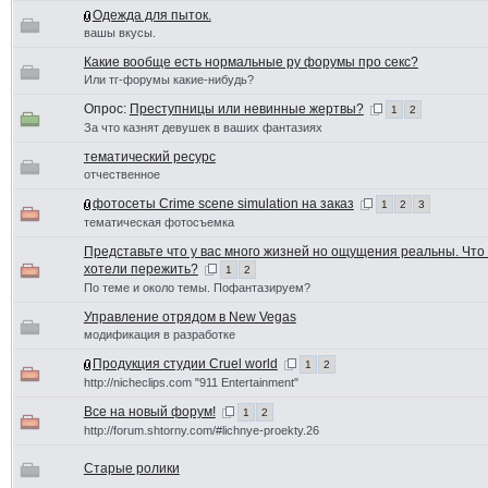
Одежда для пыток.
вашы вкусы.
Какие вообще есть нормальные ру форумы про секс?
Или тг-форумы какие-нибудь?
Опрос:
Преступницы или невинные жертвы?
1
2
За что казнят девушек в ваших фантазиях
тематический ресурс
отчественное
фотосеты Crime scene simulation на заказ
1
2
3
тематическая фотосъемка
Представьте что у вас много жизней но ощущения реальны. Что
хотели пережить?
1
2
По теме и около темы. Пофантазируем?
Управление отрядом в New Vegas
модификация в разработке
Продукция студии Cruel world
1
2
http://nicheclips.com "911 Entertainment"
Все на новый форум!
1
2
http://forum.shtorny.com/#lichnye-proekty.26
Старые ролики