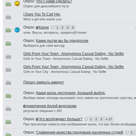
Опрос:
Что с ними сделать?
Опрос для дальнейшего пути
I Dare You To Call Her.
Meet a girl who wants you
Опрос:
Казни
1
2
3
4
азни. Вкусы, интересы, предпоч@!тения
Опрос:
Какие пытки вы бы предпочли
Выберите для себя метод)
Girls From Your Town - Anonymous Cacual Dating - No Selfie
Girls In Your Town - Anonymous Cacual Dating - No Selfie
Girls From Your Town - Anonymous Casual Dating - No Selfie
Girls In Your City - Anonymous Casual Dating - No Selfie
Прошу закрыть аккаунт
Опрос:
Какая казнь эротичнее, большой выбор.
Вообще какие эпизоды вызывают хоть намек на эротические чувства, 
приклчения белой водолазки
результат общения с ИИ
Опрос:
Что возбуждает больше?
1
2
3
» 17
При просмотре сюжета или изображения казни, что вас более возбужда
Опрос:
Сравнение качества продукции различных студий
1