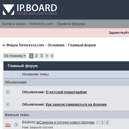
Пытки и казни
Torturesru.com
Правила форума
Здравствуйте
Форум Torturesru.com
>
Основная
>
Главный форум
16 страниц
1
2
3
>
»
Главный форум
Название темы
Объявления
Объявление:
О детской порнографии
Объявление:
Как зарегистрироваться на форуме
Важные темы
ВАЖНО:
Санкции и потеря нового форума
1
2
Нам закрыли хостинг