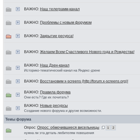
ВАЖНО:
Наш телеграмм-канал
ВАЖНО:
Проблемы с новым форумом
ВАЖНО:
Закрытие ресурса!
ВАЖНО:
Желаем Всем Счастливого Нового года и Рождества!
ВАЖНО:
Наш Дзен-канал
Историко-тематический канал на Яндекс-дзене
ВАЖНО:
Восстановим x-screens (http://forum.x-screens.org)!
ВАЖНО:
Правила форума
Они есть? Где их почитать?
ВАЖНО:
Новые ресурсы
Создание нового форума и другие возможности.
Темы форума
Опрос:
Опрос: обмочившиеся висельницы
1
2
нужна ли эта деталь любителям повешения