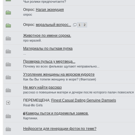
Чьи ролики предпочитаете?
Опрос:
Нагая экзекуция
опрос
Опрос:
моральный вопрос...
1
2
Животное по имени сорока.
про мразей.
Материалы по пыткам пупка
...
Проверка пульса у мертвеца...
Почему во всех фильмах щупают неправильно...
Утопление женщины на морском курорте
Как бы Вы топили женщину в море? (Фантазия)
Не могу найти рассказ
рассказ о повешеньи матери и дочери после которого палач повесился
ПЕРЕМЕЩЕНА:
Finest Сasual Dating Genuine Damsels
Real-life Girls
Камеры пыток и подземелья замков.
Картинки.
Нейросети для генерации фоток по теме?