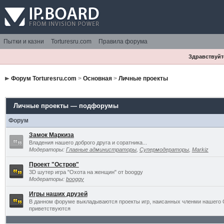
Пытки и казни
Torturesru.com
Правила форума
Здравствуйте
Форум Torturesru.com
>
Основная
>
Личные проекты
Личные проекты — подфорумы
Форум
Замок Маркиза
Владения нашего доброго друга и соратника...
Модераторы:
Главные администраторы
,
Супермодераторы
,
Markiz
Проект "Остров"
3D шутер игра "Охота на женщин" от booggy
Модераторы:
booggy
Игры наших друзей
В данном форуме выкладываются проекты игр, наисанных членми нашего 
приветствуются