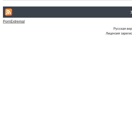
PornExtremal
Русская ве
Лицензия зарегис