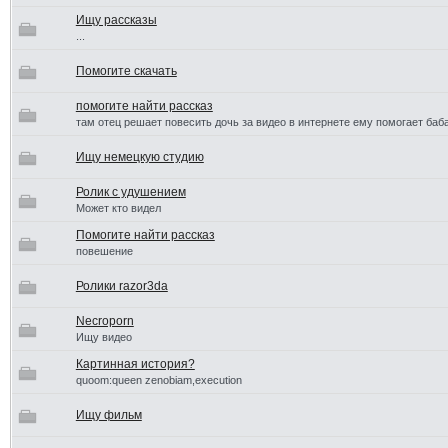
Ищу рассказы
...
Помогите скачать
помогите найти рассказ
там отец решает повесить дочь за видео в интернете ему помогает баба
Ищу немецкую студию
Ролик с удушением
Может кто видел
Помогите найти рассказ
повешение
Ролики razor3da
Necroporn
Ищу видео
Картинная история?
quoom:queen zenobiam,execution
Ищу фильм