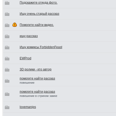
Подскажите откуда фото.
Ищу очень старый рассказ
Помогите найти видео.
ищу рассказ
Ищу комиксы ForbiddenFeast
EWProd
3D ролики - кто автор
помогите найти рассказ
повешение
помогите найти рассказ
повешение в стрином замке
lovemanips