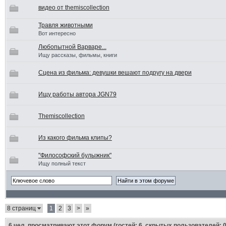
видео от themiscollection
Травля животными
Вот интересно
Любопытной Варваре...
Ищу рассказы, фильмы, книги
Сцена из фильма: девушки вешают подругу на двери
Ищу работы автора JGN79
Themiscollection
Из какого фильма клипы?
"Философский булыжник"
Ищу полный текст
8 страниц
1
2
3
>
»
6
чел. просматривают этот форум (гостей: 6, скрытых пользователей: 0