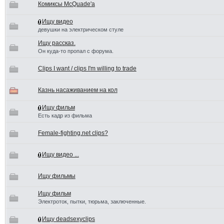
Комиксы McQuade'а
Ищу видео
девушки на электрическом стуле
Ищу рассказ.
Он куда-то пропал с форума.
Clips I want / clips I'm willing to trade
Казнь насаживанием на кол
Ищу фильм
Есть кадр из фильма
Female-fighting.net clips?
Ищу видео ...
Ищу фильмы
Ищу фильм
Электроток, пытки, тюрьма, заключенные.
Ищу deadsexyclips