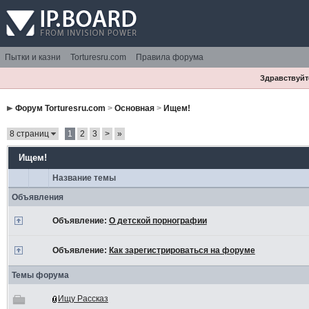
Пытки и казни
Torturesru.com
Правила форума
Здравствуйте
Форум Torturesru.com
>
Основная
>
Ищем!
8 страниц
1
2
3
>
»
Ищем!
Название темы
Объявления
Объявление:
О детской порнографии
Объявление:
Как зарегистрироваться на форуме
Темы форума
Ищу Рассказ