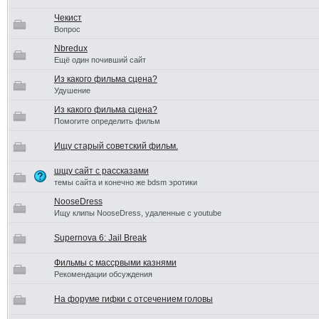
Чекист
Вопрос
Nbredux
Ещё один почивший сайт
Из какого фильма сцена?
Удушение
Из какого фильма сцена?
Помогите определить фильм
Ищу старый советский фильм.
шщу сайт с рассказами
темы сайта и конечно же bdsm эротики
NooseDress
Ищу клипы NooseDress, удаленные с youtube
Supernova 6: Jail Break
Фильмы с массрвыми казнями
Рекомендации обсуждения
На форуме гифки с отсечением головы