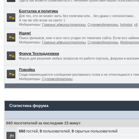
Здесь Вы можете ознакомиться с личными проектами наших пользователе
Болталка и политика
Для тех, кто не может жить без политики или... без драки с оппонентами...
А так же обо всем на свете :)
Модераторы:
Главные администраторы
,
Супермодераторы
,
hohobot
,
vlt
Ищем!
Поиск фильмов, книг и все чего угодно по тематике сайта. Если все займ
Модераторы:
Главные администраторы
,
Супермодераторы
,
Модерато
Форум Техподдержки
Форум для решения любых вопросов по работе портала, форума и магазин
Помойка
Сюда перемещаются сообщения рекламного толка и не относящиеся к темат
Модераторы:
Супермодераторы
Статистика форума
660 посетителей за последние 15 минут
660
гостей,
0
пользователей,
0
скрытых пользователей