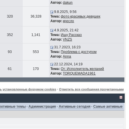
Автор:
dakun
9.8.2025, 9:56
320
36,328
Тема:
фото красивых девушек
Автор:
кресло
4.9.2025, 21:42
352
1,141
Тема:
Ищу Рассказ
Автор:
VNZS
31.7.2023, 16:23
93
553
Тема:
Проблема с доступом
Автор:
Anna
22.12.2024, 14:19
61
170
Тема:
От: Исполнитель желаний
Автор:
TORQUEMADA1961
ь установленные форумом cookies
·
Отметить все сообщения прочитанными
Активные темы
·
Администрация
·
Активные сегодня
·
Самые активные