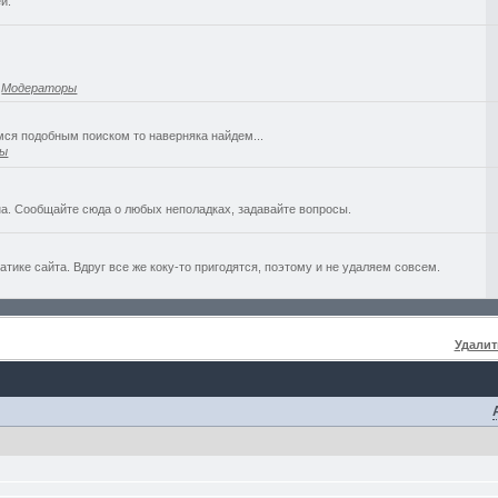
й.
,
Модераторы
емся подобным поиском то наверняка найдем...
ры
а. Сообщайте сюда о любых неполадках, задавайте вопросы.
ике сайта. Вдруг все же коку-то пригодятся, поэтому и не удаляем совсем.
Удалит