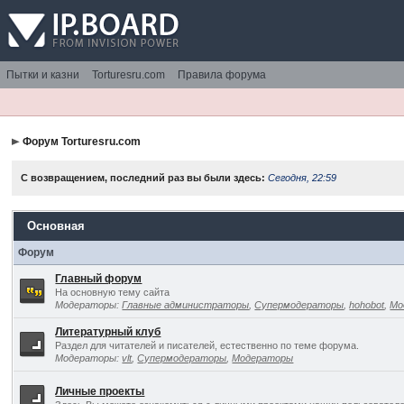
Пытки и казни
Torturesru.com
Правила форума
Форум Torturesru.com
С возвращением, последний раз вы были здесь:
Сегодня, 22:59
Основная
Форум
Главный форум
На основную тему сайта
Модераторы:
Главные администраторы
,
Супермодераторы
,
hohobot
,
Мо
Литературный клуб
Раздел для читателей и писателей, естественно по теме форума.
Модераторы:
vlt
,
Супермодераторы
,
Модераторы
Личные проекты