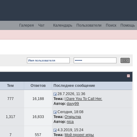
Галерея
Чат
Календарь
Пользователи
Поиск
Помощь
Тем
Ответов
Последнее сообщение
28.7.2026, 11:36
777
16,188
Тема:
I Dare You To Call Her.
Автор:
davy99
Сегодня, 18:08
1,317
16,833
Тема:
Открытка
Автор:
nica
4.3.2019, 15:24
7
557
Тема:
Мой проект игры