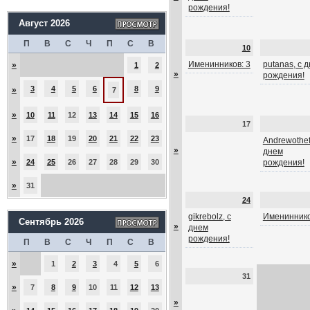
рождения!
Август 2026
П
В
С
Ч
П
С
В
10
Именинников: 3
putanas, с 
»
1
2
»
рождения!
3
4
5
6
8
9
»
7
»
10
11
12
13
14
15
16
17
»
17
18
19
20
21
22
23
Andrewothef
»
днем
»
24
25
26
27
28
29
30
рождения!
»
31
24
gikrebolz, с
Имениннико
Сентябрь 2026
»
днем
рождения!
П
В
С
Ч
П
С
В
»
1
2
3
4
5
6
31
»
7
8
9
10
11
12
13
»