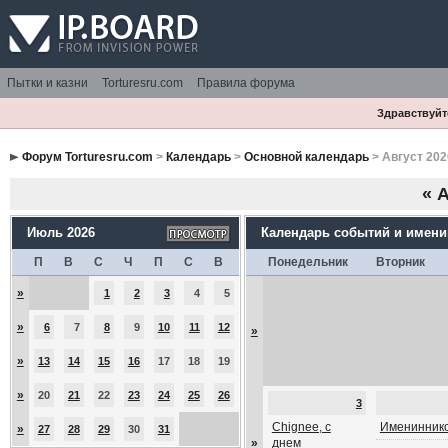
Пытки и казни
Torturesru.com
Правила форума
Здравствуйте
Форум Torturesru.com
>
Календарь
>
Основной календарь
> Август 202
«
А
Июль 2026
Календарь событий и имен
П
В
С
Ч
П
С
В
Понедельник
Вторник
»
1
2
3
4
5
»
6
7
8
9
10
11
12
»
»
13
14
15
16
17
18
19
»
20
21
22
23
24
25
26
3
Chignee, с
Имениннико
»
27
28
29
30
31
»
днем