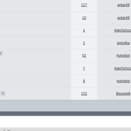
127
antar49
10
antar49
2
InterSchoo
2
emo4ka
2
52
hohobot
7
InterSchoo
8
hohobot
132
Василий
3