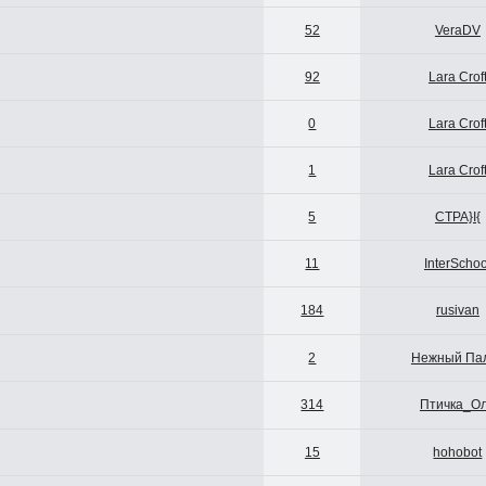
52
VeraDV
92
Lara Crof
0
Lara Crof
1
Lara Crof
5
CTPA}I{
11
InterSchoo
184
rusivan
2
Нежный Па
314
Птичка_О
15
hohobot