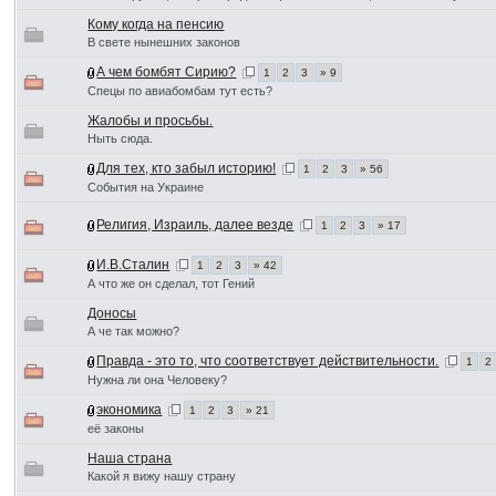
Кому когда на пенсию
В свете нынешних законов
А чем бомбят Сирию?
1
2
3
» 9
Спецы по авиабомбам тут есть?
Жалобы и просьбы.
Ныть сюда.
Для тех, кто забыл историю!
1
2
3
» 56
События на Украине
Религия, Израиль, далее везде
1
2
3
» 17
И.В.Сталин
1
2
3
» 42
А что же он сделал, тот Гений
Доносы
А че так можно?
Правда - это то, что соответствует действительности.
1
2
Нужна ли она Человеку?
экономика
1
2
3
» 21
её законы
Наша страна
Какой я вижу нашу страну