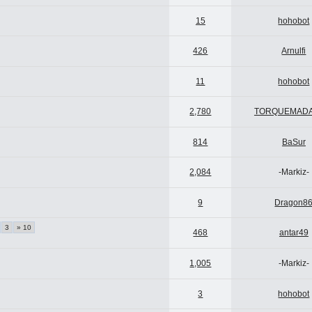
15
hohobot
426
Arnulfi
11
hohobot
2,780
TORQUEMADA
814
BaSur
2,084
-Markiz-
9
Dragon8
3
» 10
468
antar49
1,005
-Markiz-
3
hohobot