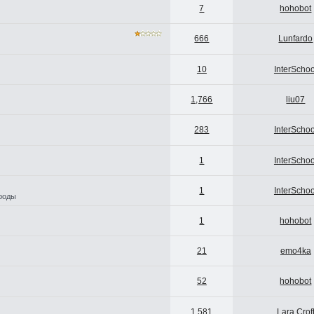
7
hohobot
666
Lunfardo
10
InterSchoo
1,766
liu07
283
InterSchoo
1
InterSchoo
1
InterSchoo
ироды
1
hohobot
21
emo4ka
52
hohobot
1,581
Lara Crof