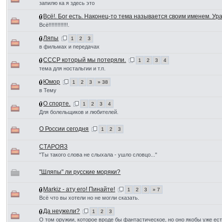
запилю ка я здесь это
Всё!. Бог есть. Наконец-то тема называется своим именем. Ура
Всё!!!!!!!!!!!!!.
Ляпы
1
2
3
в фильмах и передачах
СССР который мы потеряли.
1
2
3
4
тема для ностальгии и т.п.
Юмор
1
2
3
» 38
в Тему
О спорте.
1
2
3
4
Для болельщиков и любителей.
О России сегодня
1
2
3
СТАРОЯЗ
"Ты такого слова не слыхала - ушло словцо..."
"Шляпы" ли русские моряки?
Markiz - ату его! Пинайте!
1
2
3
» 7
Всё что вы хотели но не могли сказать.
Да неужели?
1
2
3
О том оружии, которое вроде бы фантастическое, но оно якобы уже ест