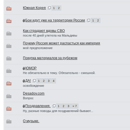
Южная Корея
1
2
Бои идут уже на территории России
1
2
Как страдают вдовы СВО
после 40 дней улетела на Мальдивы
Почему Россия может распасться как империя
моё предположение
Покупка материалов за рубежом
ЮМОР
Не обязательно в тему. Обязательно - смешной.
ДА!
1
2
3
4
освобождение
Desadov.com
Вопрос
Поздравления.
1
2
3
» 7
Ну, разные поводы для поздравлений бывают...
О музыке.