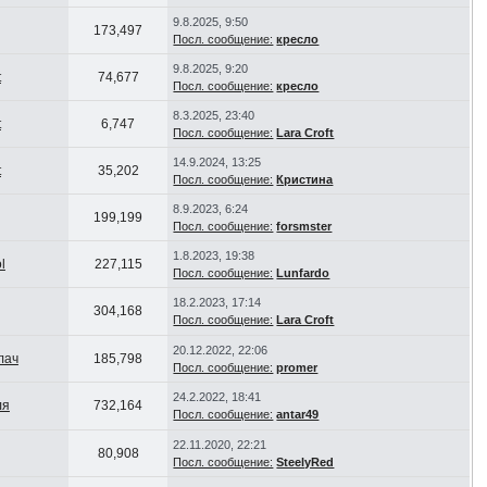
9.8.2025, 9:50
173,497
Посл. сообщение:
кресло
9.8.2025, 9:20
t
74,677
Посл. сообщение:
кресло
8.3.2025, 23:40
t
6,747
Посл. сообщение:
Lara Croft
14.9.2024, 13:25
t
35,202
Посл. сообщение:
Кристина
8.9.2023, 6:24
199,199
Посл. сообщение:
forsmster
1.8.2023, 19:38
l
227,115
Посл. сообщение:
Lunfardo
18.2.2023, 17:14
304,168
Посл. сообщение:
Lara Croft
20.12.2022, 22:06
лач
185,798
Посл. сообщение:
promer
24.2.2022, 18:41
ля
732,164
Посл. сообщение:
antar49
22.11.2020, 22:21
80,908
Посл. сообщение:
SteelyRed