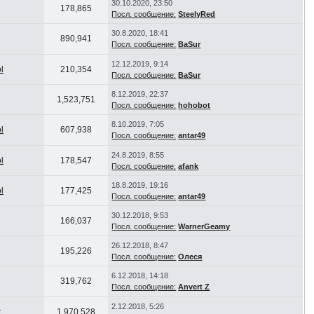
30.10.2020, 23:50
178,865
Посл. сообщение:
SteelyRed
30.8.2020, 18:41
890,941
Посл. сообщение:
BaSur
12.12.2019, 9:14
l
210,354
Посл. сообщение:
BaSur
8.12.2019, 22:37
1,523,751
Посл. сообщение:
hohobot
8.10.2019, 7:05
l
607,938
Посл. сообщение:
antar49
24.8.2019, 8:55
l
178,547
Посл. сообщение:
afank
18.8.2019, 19:16
l
177,425
Посл. сообщение:
antar49
30.12.2018, 9:53
166,037
Посл. сообщение:
WarnerGeamy
26.12.2018, 8:47
195,226
Посл. сообщение:
Олеся
6.12.2018, 14:18
319,762
Посл. сообщение:
Anvert Z
2.12.2018, 5:26
t
1,970,528