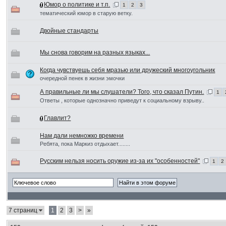
Юмор о политике и т.п.
1
2
3
тематический юмор в старую ветку.
Двойные стандарты
Мы снова говорим на разных языках...
Когда чувствуешь себя мразью или дружеский многоугольник
очередной пенек в жизни эмочки
А правильные ли мы слушатели? Того, что сказал Путин.
1
Ответы , которые однозначно приведут к социальному взрыву..
Главлит?
Нам дали немножко времени
Ребята, пока Маркиз отдыхает........
Русским нельзя носить оружие из-за их "особенностей"
1
2
7 страниц
1
2
3
>
»