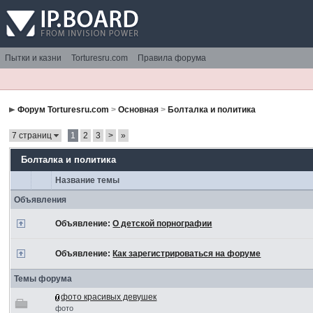
Пытки и казни
Torturesru.com
Правила форума
Форум Torturesru.com
>
Основная
>
Болталка и политика
7 страниц
1
2
3
>
»
Болталка и политика
Название темы
Объявления
Объявление:
О детской порнографии
Объявление:
Как зарегистрироваться на форуме
Темы форума
фото красивых девушек
фото