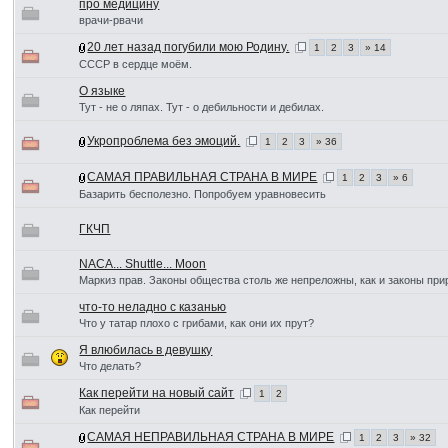
про медицину
врачи-рвачи
20 лет назад погубили мою Родину.
1
2
3
» 14
СССР в сердце моём.
О языке
Тут - не о ляпах. Тут - о дебильности и дебилах.
Укропроблема без эмоций.
1
2
3
» 36
САМАЯ ПРАВИЛЬНАЯ СТРАНА В МИРЕ
1
2
3
» 6
Базарить бесполезно. Попробуем уравновесить
ГКЧП
NACA... Shuttle... Moon
Маркиз прав. Законы общества столь же непреложны, как и законы пр
что-то неладно с казанью
Что у татар плохо с грибами, как они их прут?
Я влюбилась в девушку
Что делать?
Как перейти на новый сайт
1
2
Как перейти
САМАЯ НЕПРАВИЛЬНАЯ СТРАНА В МИРЕ
1
2
3
» 32