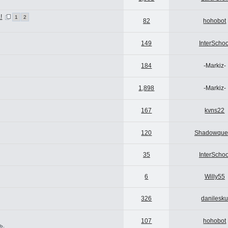
!
1
2
82
hohobot
149
InterSchoo
184
-Markiz-
1,898
-Markiz-
167
kvns22
120
Shadowque
35
InterSchoo
6
Willy55
326
danilesk
107
hohobot
ь.