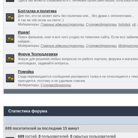
Здесь Вы можете ознакомиться с личными проектами наших пользователе
Болталка и политика
Для тех, кто не может жить без политики или... без драки с оппонентами...
А так же обо всем на свете :)
Модераторы:
Главные администраторы
,
Супермодераторы
,
hohobot
,
vlt
,
Ищем!
Поиск фильмов, книг и все чего угодно по тематике сайта. Если все займ
найдем...
Модераторы:
Главные администраторы
,
Супермодераторы
,
Модератор
Форум Техподдержки
Форум для решения любых вопросов по работе портала, форума и магазин
неполадках, задавайте вопросы.
Помойка
Сюда перемещаются сообщения рекламного толка и не относящиеся к темат
пригодятся, поэтому и не удаляем совсем.
Модераторы:
Супермодераторы
Статистика форума
689 посетителей за последние 15 минут
689
гостей,
0
пользователей,
0
скрытых пользователей