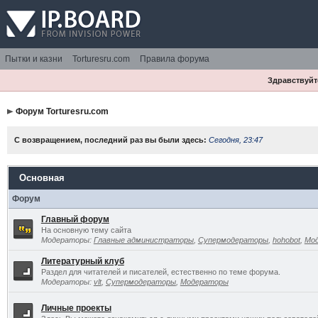
Пытки и казни
Torturesru.com
Правила форума
Здравствуйте
Форум Torturesru.com
С возвращением, последний раз вы были здесь:
Сегодня, 23:47
Основная
Форум
Главный форум
На основную тему сайта
Модераторы:
Главные администраторы
,
Супермодераторы
,
hohobot
,
Мо
Литературный клуб
Раздел для читателей и писателей, естественно по теме форума.
Модераторы:
vlt
,
Супермодераторы
,
Модераторы
Личные проекты