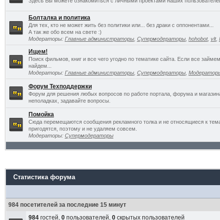
Здесь Вы можете ознакомиться с личными проектами наших пользователе
Болталка и политика
Для тех, кто не может жить без политики или... без драки с оппонентами...
А так же обо всем на свете :)
Модераторы:
Главные администраторы
,
Супермодераторы
,
hohobot
,
vlt
,
Ищем!
Поиск фильмов, книг и все чего угодно по тематике сайта. Если все займ
найдем...
Модераторы:
Главные администраторы
,
Супермодераторы
,
Модератор
Форум Техподдержки
Форум для решения любых вопросов по работе портала, форума и магазин
неполадках, задавайте вопросы.
Помойка
Сюда перемещаются сообщения рекламного толка и не относящиеся к темат
пригодятся, поэтому и не удаляем совсем.
Модераторы:
Супермодераторы
Статистика форума
984 посетителей за последние 15 минут
984
гостей,
0
пользователей,
0
скрытых пользователей