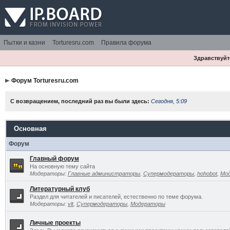
Пытки и казни
Torturesru.com
Правила форума
Здравствуйте
Форум Torturesru.com
С возвращением, последний раз вы были здесь:
Сегодня, 5:09
Основная
Форум
Главный форум
На основную тему сайта
Модераторы:
Главные администраторы
,
Супермодераторы
,
hohobot
,
Мо
Литературный клуб
Раздел для читателей и писателей, естественно по теме форума.
Модераторы:
vlt
,
Супермодераторы
,
Модераторы
Личные проекты